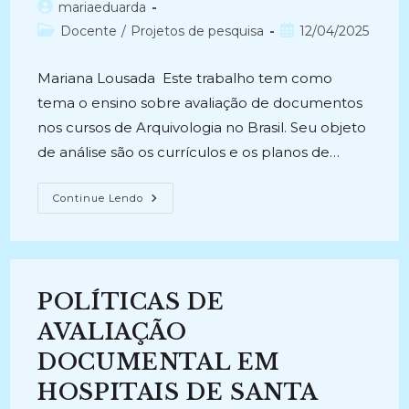
Autor
mariaeduarda
do
Categoria
Post
Docente
/
Projetos de pesquisa
12/04/2025
post:
do
publicado:
post:
Mariana Lousada Este trabalho tem como
tema o ensino sobre avaliação de documentos
nos cursos de Arquivologia no Brasil. Seu objeto
de análise são os currículos e os planos de…
O
Continue Lendo
ENSINO
DE
AVALIAÇÃO
DE
DOCUMENTOS
NOS
CURSOS
POLÍTICAS DE
DE
ARQUIVOLOGIA
NO
AVALIAÇÃO
BRASIL
(2024
DOCUMENTAL EM
–
Atual)
HOSPITAIS DE SANTA