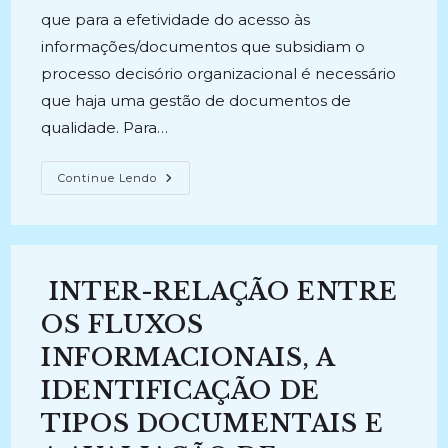
que para a efetividade do acesso às
informações/documentos que subsidiam o
processo decisório organizacional é necessário
que haja uma gestão de documentos de
qualidade. Para…
INTER-
Continue Lendo
RELAÇÃO
ENTRE
OS
FLUXOS
INFORMACIONAIS,
A
IDENTIFICAÇÃO
INTER-RELAÇÃO ENTRE
DE
TIPOS
DOCUMENTAIS
OS FLUXOS
E
A
INFORMACIONAIS, A
AVALIAÇÃO
DE
IDENTIFICAÇÃO DE
DOCUMENTOS:
Um
Modelo
TIPOS DOCUMENTAIS E
Processual
Para