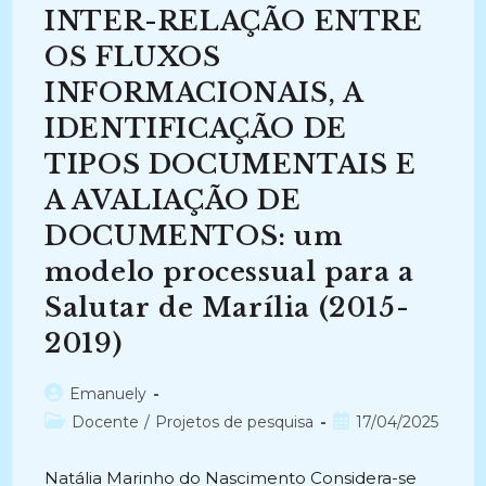
Um
INTER-RELAÇÃO ENTRE
Estudo
Sobre
A
OS FLUXOS
Avaliação
De
INFORMACIONAIS, A
Documentos
Digitais
IDENTIFICAÇÃO DE
(2015-
2018)
TIPOS DOCUMENTAIS E
A AVALIAÇÃO DE
DOCUMENTOS: um
modelo processual para a
Salutar de Marília (2015-
2019)
Autor
Emanuely
do
Categoria
Post
Docente
/
Projetos de pesquisa
17/04/2025
post:
do
publicado:
post:
Natália Marinho do Nascimento Considera-se