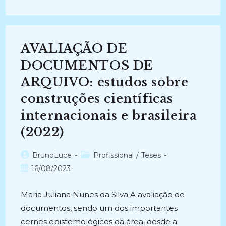
DOCUMENTOS:
Análise
Conceitual
E
Comparativa
Entre
AVALIAÇÃO DE
(2017)
DOCUMENTOS DE
ARQUIVO: estudos sobre
construções científicas
internacionais e brasileira
(2022)
Autor
Categoria
BrunoLuce
Profissional
/
Teses
do
do
Post
16/08/2023
post:
post:
publicado:
Maria Juliana Nunes da Silva A avaliação de
documentos, sendo um dos importantes
cernes epistemológicos da área, desde a