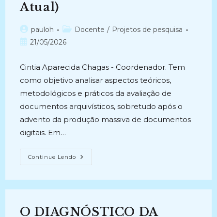
Atual)
Autor
Categoria
pauloh
Docente
/
Projetos de pesquisa
do
do
Post
21/05/2026
post:
post:
publicado:
Cintia Aparecida Chagas - Coordenador. Tem
como objetivo analisar aspectos teóricos,
metodológicos e práticos da avaliação de
documentos arquivísticos, sobretudo após o
advento da produção massiva de documentos
digitais. Em…
AVALIAÇÃO
Continue Lendo
DE
DOCUMENTOS
ARQUIVÍSTICOS
DIGITAIS:
Aspectos
Teóricos
E
O DIAGNÓSTICO DA
Práticos