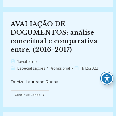
AVALIAÇÃO
DE
TIPOLOGIAS
DOCUMENTAIS:
Um
Estudo
AVALIAÇÃO DE
De
Caso
Da
DOCUMENTOS: análise
Secretaria
De
conceitual e comparativa
Planejamento
Do
entre. (2016-2017)
Governo
Do
ERJ
(2006-
Autor
flaviatelmo
2010)
do
Categoria
Post
Especializações
/
Profissional
11/12/2022
post:
do
publicado:
post:
Denize Laureano Rocha
AVALIAÇÃO
Continue Lendo
DE
DOCUMENTOS:
Análise
Conceitual
E