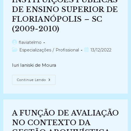
DE ENSINO SUPERIOR DE
FLORIANÓPOLIS – SC
(2009-2010)
Autor
flaviatelmo
do
Categoria
Post
Especializações
/
Profissional
13/12/2022
post:
do
publicado:
post:
Iuri Ianiski de Moura
POLÍTICAS
Continue Lendo
DE
AVALIAÇÃO
DE
DOCUMENTOS
EM
INSTITUIÇÕES
PÚBLICAS
A FUNÇÃO DE AVALIAÇÃO
DE
ENSINO
SUPERIOR
NO CONTEXTO DA
DE
FLORIANÓPOLIS