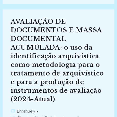
OS
FLUXOS
INFORMACIONAIS,
A
IDENTIFICAÇÃO
AVALIAÇÃO DE
DE
TIPOS
DOCUMENTAIS
DOCUMENTOS E MASSA
E
A
DOCUMENTAL
AVALIAÇÃO
DE
ACUMULADA: o uso da
DOCUMENTOS:
Um
Modelo
identificação arquivística
Processual
Para
como metodologia para o
A
Salutar
tratamento de arquivístico
De
Marília
(2019)
e para a produção de
instrumentos de avaliação
(2024-Atual)
Autor
Emanuely
do