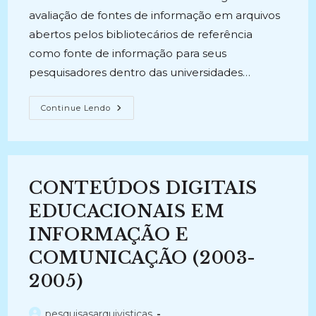
avaliação de fontes de informação em arquivos
abertos pelos bibliotecários de referência
como fonte de informação para seus
pesquisadores dentro das universidades…
AVALIAÇÃO
Continue Lendo
E
USO
DE
FONTES
DE
INFORMAÇÃO
EM
CONTEÚDOS DIGITAIS
ARQUIVOS
ABERTOS
POR
EDUCACIONAIS EM
BIBLIOTECÁRIOS
DE
INFORMAÇÃO E
REFERÊNCIA
(2008)
COMUNICAÇÃO (2003-
2005)
Autor
pesquisasarquivisticas