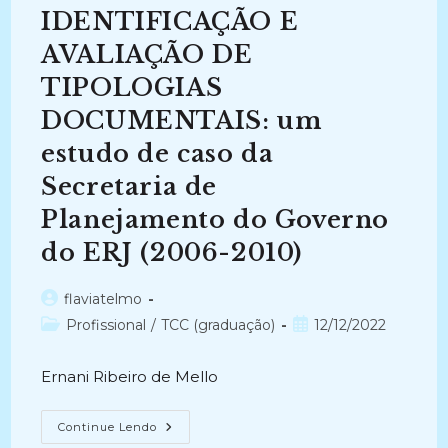
DA
IDENTIFICAÇÃO E
PRODUÇÃO
DO
PAPEL
AVALIAÇÃO DE
ARTESANAL
E
TIPOLOGIAS
EDUCAÇÃO
AMBIENTAL
DOCUMENTAIS: um
NA
INTERNET
(2013-
estudo de caso da
2013)
Secretaria de
Planejamento do Governo
do ERJ (2006-2010)
Autor
flaviatelmo
do
Categoria
Post
Profissional
/
TCC (graduação)
12/12/2022
post:
do
publicado:
post:
Ernani Ribeiro de Mello
IDENTIFICAÇÃO
Continue Lendo
E