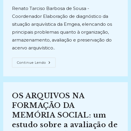
post:
Renato Tarciso Barbosa de Sousa -
Coordenador Elaboração de diagnóstico da
situação arquivística da Emgea, elencando os
principais problemas quanto à organização,
armazenamento, avaliação e preservação do
acervo arquivístico..
O
Continue Lendo
DIAGNÓSTICO
DA
SITUAÇÃO
ARQUIVÍSTICA
COMO
FUNDAMENTO
PARA
OS ARQUIVOS NA
CONSTRUÇÃO
DOS
INSTRUMENTOS
FORMAÇÃO DA
DE
GESTÃO
MEMÓRIA SOCIAL: um
DE
DOCUMENTOS
estudo sobre a avaliação de
E
TRATAMENTO