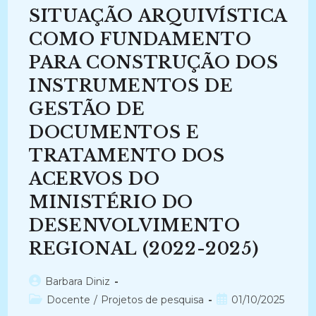
(2025-
Atual)
SITUAÇÃO ARQUIVÍSTICA
COMO FUNDAMENTO
PARA CONSTRUÇÃO DOS
INSTRUMENTOS DE
GESTÃO DE
DOCUMENTOS E
TRATAMENTO DOS
ACERVOS DO
MINISTÉRIO DO
DESENVOLVIMENTO
REGIONAL (2022-2025)
Autor
Barbara Diniz
do
Categoria
Post
Docente
/
Projetos de pesquisa
01/10/2025
post:
do
publicado: