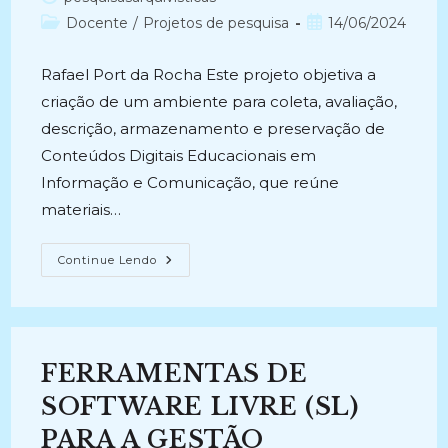
do
Categoria
Post
Docente
/
Projetos de pesquisa
14/06/2024
post:
do
publicado:
post:
Rafael Port da Rocha Este projeto objetiva a
criação de um ambiente para coleta, avaliação,
descrição, armazenamento e preservação de
Conteúdos Digitais Educacionais em
Informação e Comunicação, que reúne
materiais…
CONTEÚDOS
Continue Lendo
DIGITAIS
EDUCACIONAIS
EM
INFORMAÇÃO
E
COMUNICAÇÃO
(2003-
FERRAMENTAS DE
2005)
SOFTWARE LIVRE (SL)
PARA A GESTÃO