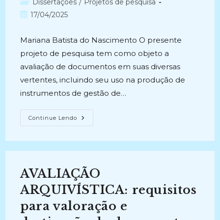
Categoria
Dissertações
/
Projetos de pesquisa
post:
do
Post
17/04/2025
post:
publicado:
Mariana Batista do Nascimento O presente
projeto de pesquisa tem como objeto a
avaliação de documentos em suas diversas
vertentes, incluindo seu uso na produção de
instrumentos de gestão de…
AVALIAÇÃO
Continue Lendo
DE
DOCUMENTOS
E
MASSA
DOCUMENTAL
ACUMULADA:
O
AVALIAÇÃO
Uso
Da
Identificação
ARQUIVÍSTICA: requisitos
Arquivística
Como
para valoração e
Metodologia
Para