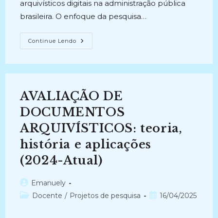
arquivísticos digitais na administração pública
brasileira. O enfoque da pesquisa…
AVALIAÇÃO
Continue Lendo
DE
DOCUMENTOS
ARQUIVÍSTICOS
DIGITAIS
NA
ADMINISTRAÇÃO
PÚBLICA
AVALIAÇÃO DE
BRASILEIRA
(2022-
Atual)
DOCUMENTOS
ARQUIVÍSTICOS: teoria,
história e aplicações
(2024-Atual)
Autor
Emanuely
do
Categoria
Post
Docente
/
Projetos de pesquisa
16/04/2025
post:
do
publicado:
post: