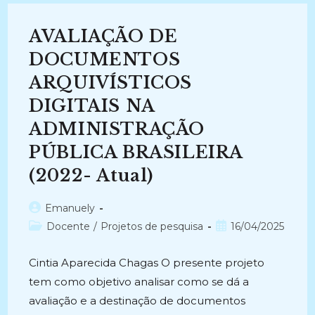
E
Destinação
De
AVALIAÇÃO DE
Documentos
No
Âmbito
DOCUMENTOS
Da
Administração
ARQUIVÍSTICOS
Pública
Estadual
DIGITAIS NA
(2022)
ADMINISTRAÇÃO
PÚBLICA BRASILEIRA
(2022- Atual)
Autor
Emanuely
do
Categoria
Post
Docente
/
Projetos de pesquisa
16/04/2025
post:
do
publicado:
post:
Cintia Aparecida Chagas O presente projeto
tem como objetivo analisar como se dá a
avaliação e a destinação de documentos