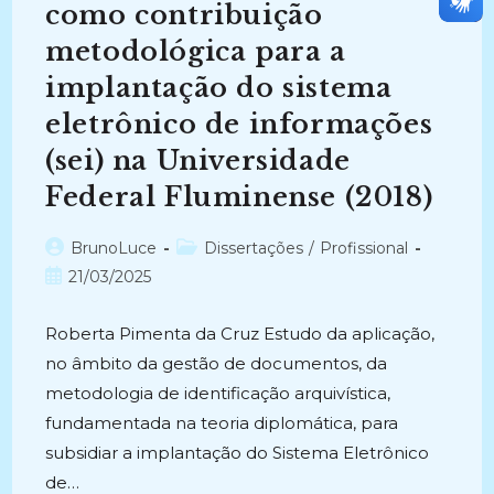
como contribuição
metodológica para a
implantação do sistema
eletrônico de informações
(sei) na Universidade
Federal Fluminense (2018)
Autor
Categoria
BrunoLuce
Dissertações
/
Profissional
do
do
Post
21/03/2025
post:
post:
publicado:
Roberta Pimenta da Cruz Estudo da aplicação,
no âmbito da gestão de documentos, da
metodologia de identificação arquivística,
fundamentada na teoria diplomática, para
subsidiar a implantação do Sistema Eletrônico
de…