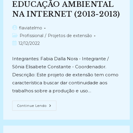
EDUCAÇÃO AMBIENTAL
NA INTERNET (2013-2013)
Autor
flaviatelmo
do
Categoria
Profissional
/
Projetos de extensão
post:
do
Post
12/12/2022
post:
publicado:
Integrantes: Fabia Dalla Nora - Integrante /
Sônia Elisabete Constante - Coordenador.
Descrição: Este projeto de extensão tem como
característica buscar dar continuidade aos
trabalhos sobre a produção e uso…
ESTRATÉGIAS
Continue Lendo
COMUNICACIONAIS
PARA
A
DIVULGAÇÃO
DE
PRÁTICAS