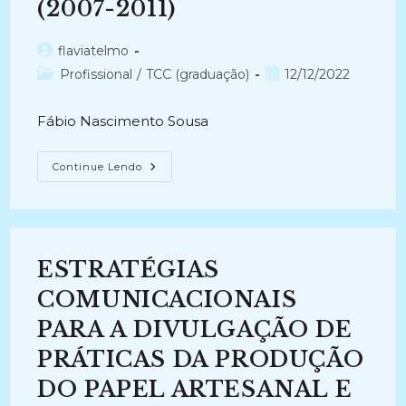
(2007-2011)
Autor
flaviatelmo
do
Categoria
Post
Profissional
/
TCC (graduação)
12/12/2022
post:
do
publicado:
post:
Fábio Nascimento Sousa
PROJETO
Continue Lendo
DE
AVALIAÇÃO
E
EXPANSÃO
DO
SISTEMA
DE
ESTRATÉGIAS
GESTÃO
ARQUIVÍSTICA
DO
COMUNICACIONAIS
STJ
(2007-
PARA A DIVULGAÇÃO DE
2011)
PRÁTICAS DA PRODUÇÃO
DO PAPEL ARTESANAL E