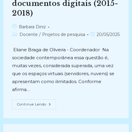
DOS
documentos digitais (2015-
ACERVOS
DO
2018)
MINISTÉRIO
DO
DESENVOLVIMENTO
REGIONAL
Autor
Barbara Diniz
(2022-
do
Categoria
2025)
Post
Docente
/
Projetos de pesquisa
20/05/2025
post:
do
publicado:
post:
Eliane Braga de Oliveira - Coordenador Na
sociedade contemporânea essa questão é,
muitas vezes, considerada superada, uma vez
que os espaços virtuais (servidores, nuvens) se
apresentam como ilimitados. Conforme
afirma…
OS
Continue Lendo
ARQUIVOS
NA
FORMAÇÃO
DA
MEMÓRIA
SOCIAL: