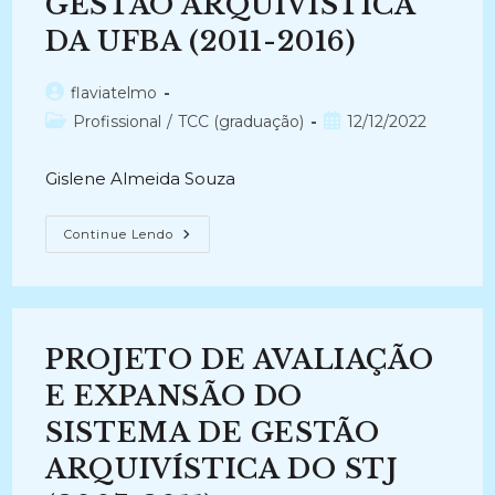
GESTÃO ARQUIVÍSTICA
–
SC
DA UFBA (2011-2016)
(2009-
2010)
Autor
flaviatelmo
do
Categoria
Post
Profissional
/
TCC (graduação)
12/12/2022
post:
do
publicado:
post:
Gislene Almeida Souza
A
Continue Lendo
FUNÇÃO
DE
AVALIAÇÃO
NO
CONTEXTO
DA
GESTÃO
PROJETO DE AVALIAÇÃO
ARQUIVÍSTICA
DA
UFBA
E EXPANSÃO DO
(2011-
2016)
SISTEMA DE GESTÃO
ARQUIVÍSTICA DO STJ