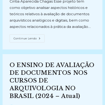
Cintia Aparecida Chagas Esse projeto tem
como objetivo analisar aspectos históricos e
teóricos relativos à avaliação de documentos
arquivísticos analógicos e digitais, bem como
aspectos relacionados à prática da avaliação…
AVALIAÇÃO
Continue Lendo
DE
DOCUMENTOS
ARQUIVÍSTICOS:
Teoria,
História
E
Aplicações
O ENSINO DE AVALIAÇÃO
(2024-
Atual)
DE DOCUMENTOS NOS
CURSOS DE
ARQUIVOLOGIA NO
BRASIL (2024 – Atual)