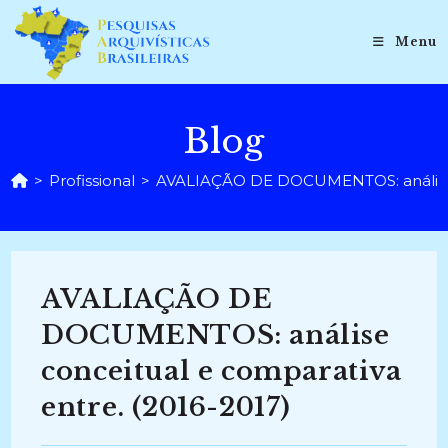
Ir
para
Menu
o
conteúdo
Blog
>
Profissional
>
AVALIAÇÃO DE DOCUMENTOS: análise co
AVALIAÇÃO DE
DOCUMENTOS: análise
conceitual e comparativa
entre. (2016-2017)