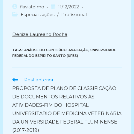
Autor
Post
flaviatelmo
11/12/2022
do
publicado:
Categoria
Especializações
/
Profissional
post:
do
post:
Denize Laureano Rocha
TAGS:
ANÁLISE DO CONTEÚDO
,
AVALIAÇÃO
,
UNIVERSIDADE
FEDERAL DO ESPÍRITO SANTO (UFES)
Ler
Post anterior
mais
PROPOSTA DE PLANO DE CLASSIFICAÇÃO
artigos
DE DOCUMENTOS RELATIVOS ÀS
ATIVIDADES-FIM DO HOSPITAL
UNIVERSITÁRIO DE MEDICINA VETERINÁRIA
DA UNIVERSIDADE FEDERAL FLUMINENSE
(2017-2019)