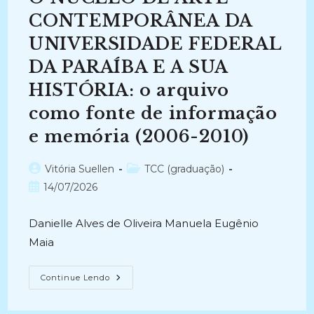
NA
PRESERVAÇÃO
CONTEMPORÂNEA DA
DA
MEMÓRIA
UNIVERSIDADE FEDERAL
SOCIAL
(2018-
DA PARAÍBA E A SUA
2023)
HISTÓRIA: o arquivo
como fonte de informação
e memória (2006-2010)
Autor
Categoria
Vitória Suellen
TCC (graduação)
do
do
Post
14/07/2026
post:
post:
publicado:
Danielle Alves de Oliveira Manuela Eugênio
Maia
O
Continue Lendo
NÚCLEO
DE
ARTE