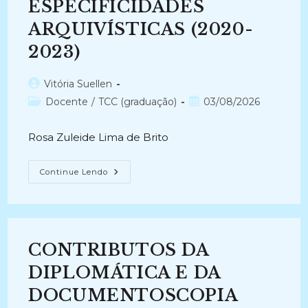
ESPECIFICIDADES
ARQUIVÍSTICAS (2020-
2023)
Autor
Vitória Suellen
do
Categoria
Post
Docente
/
TCC (graduação)
03/08/2026
post:
do
publicado:
post:
Rosa Zuleide Lima de Brito
REPRESENTAÇÃO
Continue Lendo
TEMÁTICA
DA
INFORMAÇÃO:
REFLEXÕES
ACERCA
DE
ESPECIFICIDADES
CONTRIBUTOS DA
ARQUIVÍSTICAS
(2020-
2023)
DIPLOMÁTICA E DA
DOCUMENTOSCOPIA