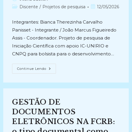
do
Categoria
Post
Discente
/
Projetos de pesquisa
12/05/2026
post:
do
publicado:
post:
Integrantes: Bianca Therezinha Carvalho
Panisset - Integrante / João Marcus Figueiredo
Assis - Coordenador. Projeto de pesquisa de
Iniciação Científica com apoio IC-UNIRIO e
CNPQ para bolsista para o desenvolvimento…
DOCUMENTAÇÃO
Continue Lendo
ECLESIAL
CATÓLICA:
Registros
Escritos
E
Orais
Na
GESTÃO DE
Constituição
De
Memórias
DOCUMENTOS
Religiosas
(2006-
ELETRÔNICOS NA FCRB:
2007)
o tipo documental como