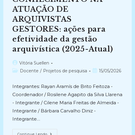
Escrita
De
ATUAÇÃO DE
SI
(2012-
2015)
ARQUIVISTAS
GESTORES: ações para
efetividade da gestão
arquivística (2025-Atual)
Autor
Vitória Suellen
do
Categoria
Post
Docente
/
Projetos de pesquisa
15/05/2026
post:
do
publicado:
post:
Integrantes: Rayan Aramís de Brito Feitoza -
Coordenador / Rosilene Agapito da Silva Llarena
- Integrante / Cilene Maria Freitas de Almeida -
Integrante / Bárbara Carvalho Diniz -
Integrante…
ESTRATÉGIAS
Continue Lendo