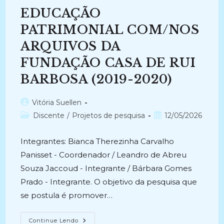
CONSTRUÇÃO
EDUCAÇÃO
DE
PESQUISA
DO
PATRIMONIAL COM/NOS
PROFISSIONAL
ARQUIVISTA:
ARQUIVOS DA
Uma
Análise
FUNDAÇÃO CASA DE RUI
Na
Série
Arquivo
BARBOSA (2019-2020)
Do
Inexplicável
E
Autor
Vitória Suellen
Dark
Da
do
Categoria
Post
Discente
/
Projetos de pesquisa
12/05/2026
Netflix
post:
(2024-
do
publicado:
Atual)
post:
Integrantes: Bianca Therezinha Carvalho
Panisset - Coordenador / Leandro de Abreu
Souza Jaccoud - Integrante / Bárbara Gomes
Prado - Integrante. O objetivo da pesquisa que
se postula é promover…
EDUCAÇÃO
Continue Lendo