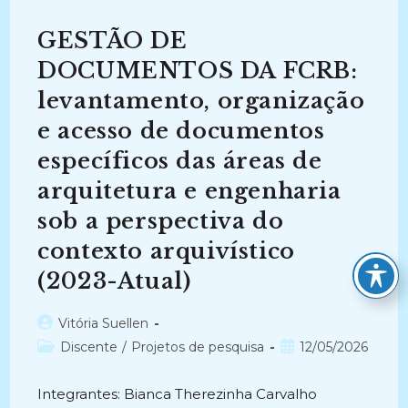
FCRB:
O
Tipo
GESTÃO DE
Documental
Como
Elemento
DOCUMENTOS DA FCRB:
De
Representação
levantamento, organização
Do
Acervo
e acesso de documentos
Arquivístico
(2019-
2021)
específicos das áreas de
arquitetura e engenharia
sob a perspectiva do
contexto arquivístico
(2023-Atual)
Autor
Vitória Suellen
do
Categoria
Post
Discente
/
Projetos de pesquisa
12/05/2026
post:
do
publicado:
post:
Integrantes: Bianca Therezinha Carvalho