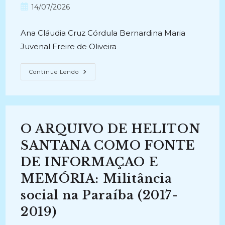
do
do
Post
14/07/2026
post:
post:
publicado:
Ana Cláudia Cruz Córdula Bernardina Maria
Juvenal Freire de Oliveira
ARQUIVO
Continue Lendo
PRIVADO
PESSOAL
E
DE
FAMÍLIA:
Percepção
Dos
O ARQUIVO DE HELITON
Concluintes
Do
Curso
SANTANA COMO FONTE
De
Arquivologia
DE INFORMAÇAO E
Da
Cidade
MEMÓRIA: Militância
De
João
Pessoa
social na Paraíba (2017-
–
PB.
2019)