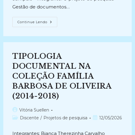
Gestão de documentos…
GESTÃO
Continue Lendo
DE
DOCUMENTOS
ELETRÔNICOS
NA
FUNDAÇÃO
CASA
DE
TIPOLOGIA
RUI
BARBOSA
(2018-
DOCUMENTAL NA
Atual)
COLEÇÃO FAMÍLIA
BARBOSA DE OLIVEIRA
(2014-2018)
Autor
Vitória Suellen
do
Categoria
Post
Discente
/
Projetos de pesquisa
12/05/2026
post:
do
publicado:
post:
Integrantes: Bianca Therezinha Carvalho