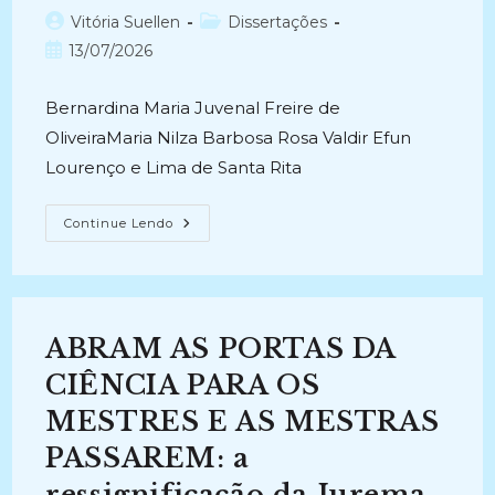
Autor
Categoria
Vitória Suellen
Dissertações
do
do
Post
13/07/2026
post:
post:
publicado:
Bernardina Maria Juvenal Freire de
OliveiraMaria Nilza Barbosa Rosa Valdir Efun
Lourenço e Lima de Santa Rita
O
Continue Lendo
ARQUIVO
DE
HELITON
SANTANA
COMO
FONTE
DE
ABRAM AS PORTAS DA
INFORMAÇAO
E
MEMÓRIA:
CIÊNCIA PARA OS
Militância
Social
MESTRES E AS MESTRAS
Na
Paraíba
PASSAREM: a
(2017-
2019)
ressignificação da Jurema