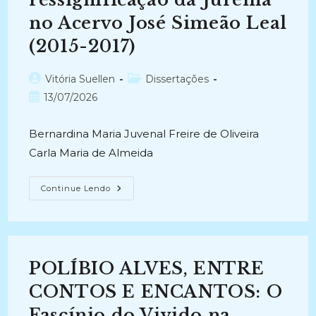
no Acervo José Simeão Leal
(2015-2017)
Autor
Categoria
Vitória Suellen
Dissertações
do
do
Post
13/07/2026
post:
post:
publicado:
Bernardina Maria Juvenal Freire de Oliveira
Carla Maria de Almeida
ABRAM
Continue Lendo
AS
PORTAS
DA
CIÊNCIA
PARA
OS
MESTRES
POLÍBIO ALVES, ENTRE
E
AS
MESTRAS
CONTOS E ENCANTOS: O
PASSAREM:
A
Fascínio do Vivido na