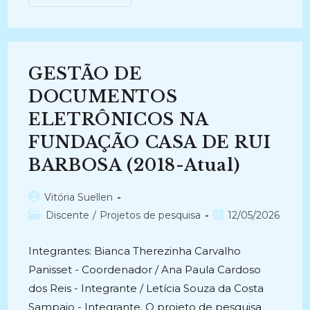
PATRIMONIAL
COM/NOS
ARQUIVOS
DA
FUNDAÇÃO
CASA
DE
GESTÃO DE
RUI
BARBOSA
(2019-
DOCUMENTOS
2020)
ELETRÔNICOS NA
FUNDAÇÃO CASA DE RUI
BARBOSA (2018-Atual)
Autor
Vitória Suellen
do
Categoria
Post
Discente
/
Projetos de pesquisa
12/05/2026
post:
do
publicado:
post:
Integrantes: Bianca Therezinha Carvalho
Panisset - Coordenador / Ana Paula Cardoso
dos Reis - Integrante / Letícia Souza da Costa
Sampaio - Integrante. O projeto de pesquisa