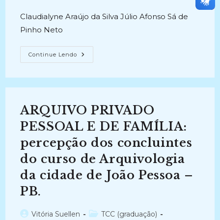
publicado:
Claudialyne Araújo da Silva Júlio Afonso Sá de
Pinho Neto
GESTÃO
Continue Lendo
DA
INFORMAÇÃO
NO
TERCEIRO
SETOR:
O
Caso
ARQUIVO PRIVADO
Do
Projeto
Garotada
PESSOAL E DE FAMÍLIA:
Solidária
Desenvolvido
percepção dos concluintes
Pela
Organização
do curso de Arquivologia
Não
Governamental
Amazona
da cidade de João Pessoa –
PB.
Autor
Categoria
Vitória Suellen
TCC (graduação)