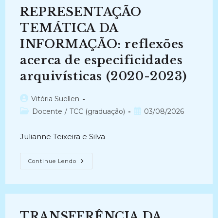
LEITOR
REPRESENTAÇÃO
DE
E-
BOOK:
TEMÁTICA DA
Identificando
Barreiras
INFORMAÇÃO: reflexões
No
Acesso
acerca de especificidades
A
Informação
(2010-
arquivísticas (2020-2023)
2012)
Autor
Vitória Suellen
do
Categoria
Post
Docente
/
TCC (graduação)
03/08/2026
post:
do
publicado:
post:
Julianne Teixeira e Silva
REPRESENTAÇÃO
Continue Lendo
TEMÁTICA
DA
INFORMAÇÃO:
Reflexões
Acerca
De
Especificidades
TRANSFERÊNCIA DA
Arquivísticas