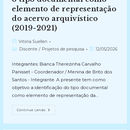
elemento de representação
do acervo arquivístico
(2019-2021)
Autor
Vitória Suellen
do
Categoria
Post
Discente
/
Projetos de pesquisa
12/05/2026
post:
do
publicado:
post:
Integrantes: Bianca Therezinha Carvalho
Panisset - Coordenador / Menina de Brito dos
Santos - Integrante. A presente tem como
objetivo a identificação do tipo documental
como elemento de representação da…
GESTÃO
Continue Lendo
DE
DOCUMENTOS
ELETRÔNICOS
NA