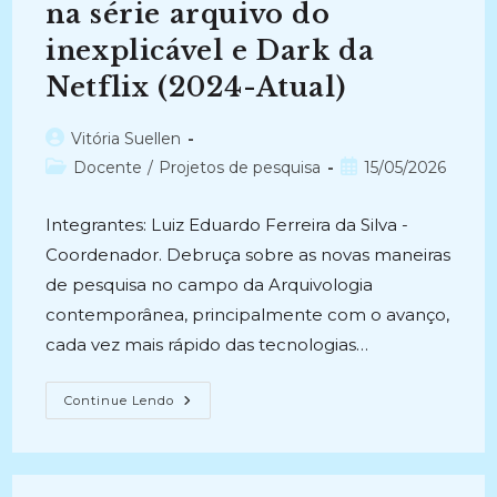
na série arquivo do
inexplicável e Dark da
Netflix (2024-Atual)
Autor
Vitória Suellen
do
Categoria
Post
Docente
/
Projetos de pesquisa
15/05/2026
post:
do
publicado:
post:
Integrantes: Luiz Eduardo Ferreira da Silva -
Coordenador. Debruça sobre as novas maneiras
de pesquisa no campo da Arquivologia
contemporânea, principalmente com o avanço,
cada vez mais rápido das tecnologias…
OS
Continue Lendo
SERIADOS
DE
STREAMING
E
A
NOVA