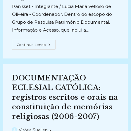
Panisset - Integrante / Lucia Maria Velloso de
Oliveira - Coordenador. Dentro do escopo do
Grupo de Pesquisa Patrimônio Documental,
Informação e Acesso, que inclui a…
TIPOLOGIA
Continue Lendo
DOCUMENTAL
NA
COLEÇÃO
FAMÍLIA
BARBOSA
DE
OLIVEIRA
DOCUMENTAÇÃO
(2014-
2018)
ECLESIAL CATÓLICA:
registros escritos e orais na
constituição de memórias
religiosas (2006-2007)
Autor
Vitória Suellen