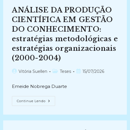
RURAIS:
Estudo
ANÁLISE DA PRODUÇÃO
De
Caso
No
CIENTÍFICA EM GESTÃO
Rio
Grande
DO CONHECIMENTO:
Do
Norte
estratégias metodológicas e
(1982-
1986)
estratégias organizacionais
(2000-2004)
Autor
Categoria
Post
Vitória Suellen
Teses
15/07/2026
do
do
publicado:
post:
post:
Emeide Nobrega Duarte
ANÁLISE
Continue Lendo
DA
PRODUÇÃO
CIENTÍFICA
EM
GESTÃO
DO
CONHECIMENTO: