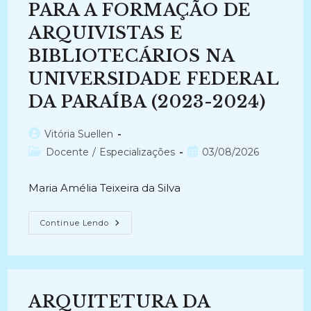
PARA A FORMAÇÃO DE
ARQUIVISTAS E
BIBLIOTECÁRIOS NA
UNIVERSIDADE FEDERAL
DA PARAÍBA (2023-2024)
Autor
Vitória Suellen
do
Categoria
Post
Docente
/
Especializações
03/08/2026
post:
do
publicado:
post:
Maria Amélia Teixeira da Silva
CONTRIBUTOS
Continue Lendo
DA
DIPLOMÁTICA
E
DA
DOCUMENTOSCOPIA
PARA
A
ARQUITETURA DA
FORMAÇÃO
DE