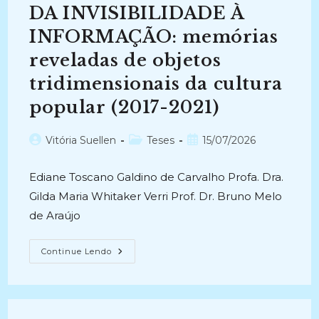
Análise
DA INVISIBILIDADE À
Do
Serviço
De
INFORMAÇÃO: memórias
Indexação
De
reveladas de objetos
Artigos
De
tridimensionais da cultura
Periódicos
Da
Biblioteca
popular (2017-2021)
Central
Da
Universidade
Autor
Categoria
Post
Vitória Suellen
Teses
15/07/2026
Federal
Da
do
do
publicado:
Paraíba
post:
post:
(2000-
Ediane Toscano Galdino de Carvalho Profa. Dra.
2002)
Gilda Maria Whitaker Verri Prof. Dr. Bruno Melo
de Araújo
DA
Continue Lendo
INVISIBILIDADE
À
INFORMAÇÃO:
Memórias
Reveladas
De