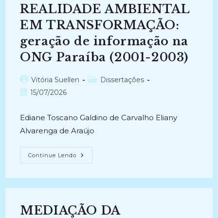
Objetos
REALIDADE AMBIENTAL
Tridimensionais
Da
Cultura
EM TRANSFORMAÇÃO:
Popular
(2017-
geração de informação na
2021)
ONG Paraíba (2001-2003)
Autor
Categoria
Vitória Suellen
Dissertações
do
do
Post
15/07/2026
post:
post:
publicado:
Ediane Toscano Galdino de Carvalho Eliany
Alvarenga de Araújo
REALIDADE
Continue Lendo
AMBIENTAL
EM
TRANSFORMAÇÃO:
Geração
De
Informação
Na
MEDIAÇÃO DA
ONG
Paraíba