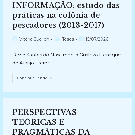
(2001-
INFORMAÇÃO: estudo das
2003)
práticas na colônia de
pescadores (2013-2017)
Autor
Categoria
Post
Vitória Suellen
Teses
15/07/2026
do
do
publicado:
post:
post:
Deise Santos do Nascimento Gustavo Henrique
de Araujo Freire
MEDIAÇÃO
Continue Lendo
DA
INFORMAÇÃO:
Estudo
Das
Práticas
Na
Colônia
PERSPECTIVAS
De
Pescadores
(2013-
TEÓRICAS E
2017)
PRAGMÁTICAS DA