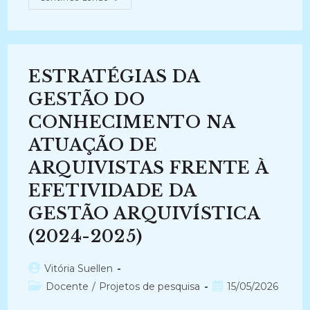
DA
GESTÃO
DO
CONHECIMENTO
NA
ATUAÇÃO
DE
ESTRATÉGIAS DA
ARQUIVISTAS
GESTORES:
Ações
GESTÃO DO
Para
Efetividade
CONHECIMENTO NA
Da
Gestão
ATUAÇÃO DE
Arquivística
(2025-
Atual)
ARQUIVISTAS FRENTE À
EFETIVIDADE DA
GESTÃO ARQUIVÍSTICA
(2024-2025)
Autor
Vitória Suellen
do
Categoria
Post
Docente
/
Projetos de pesquisa
15/05/2026
post:
do
publicado: