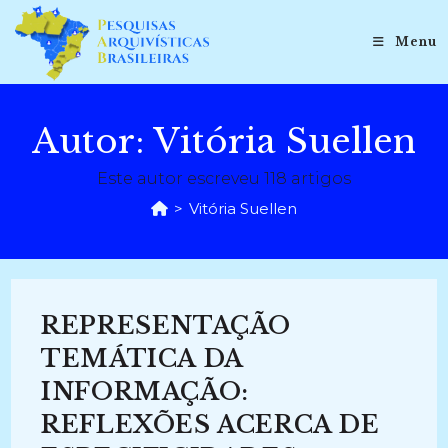
Ir
para
Menu
o
conteúdo
Autor:
Vitória Suellen
Este autor escreveu 118 artigos
>
Vitória Suellen
REPRESENTAÇÃO
TEMÁTICA DA
INFORMAÇÃO:
REFLEXÕES ACERCA DE