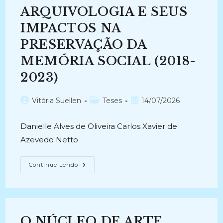
ARQUIVOLOGIA E SEUS
IMPACTOS NA
PRESERVAÇÃO DA
MEMÓRIA SOCIAL (2018-
2023)
Autor
Categoria
Post
Vitória Suellen
Teses
14/07/2026
do
do
publicado:
post:
post:
Danielle Alves de Oliveira Carlos Xavier de
Azevedo Netto
PERSPECTIVAS
Continue Lendo
TEÓRICAS
E
PRAGMÁTICAS
DA
ARQUIVOLOGIA
E
SEUS
O NÚCLEO DE ARTE
IMPACTOS