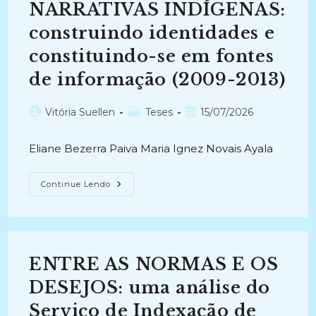
NARRATIVAS INDÍGENAS:
Estratégias
Metodológicas
E
construindo identidades e
Estratégias
Organizacionais
constituindo-se em fontes
(2000-
2004)
de informação (2009-2013)
Autor
Categoria
Post
Vitória Suellen
Teses
15/07/2026
do
do
publicado:
post:
post:
Eliane Bezerra Paiva Maria Ignez Novais Ayala
NARRATIVAS
Continue Lendo
INDÍGENAS:
Construindo
Identidades
E
Constituindo-
Se
Em
ENTRE AS NORMAS E OS
Fontes
De
Informação
DESEJOS: uma análise do
(2009-
2013)
Serviço de Indexação de