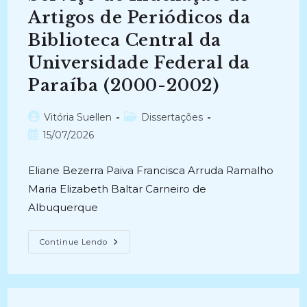
Artigos de Periódicos da
Biblioteca Central da
Universidade Federal da
Paraíba (2000-2002)
Autor
Categoria
Vitória Suellen
Dissertações
do
do
Post
15/07/2026
post:
post:
publicado:
Eliane Bezerra Paiva Francisca Arruda Ramalho
Maria Elizabeth Baltar Carneiro de
Albuquerque
ENTRE
Continue Lendo
AS
NORMAS
E
OS
DESEJOS:
Uma