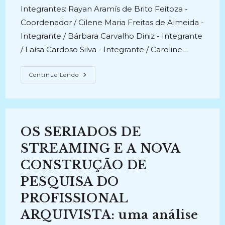
post:
Integrantes: Rayan Aramís de Brito Feitoza -
Coordenador / Cilene Maria Freitas de Almeida -
Integrante / Bárbara Carvalho Diniz - Integrante
/ Laísa Cardoso Silva - Integrante / Caroline…
ESTRATÉGIAS
Continue Lendo
DA
GESTÃO
DO
CONHECIMENTO
NA
ATUAÇÃO
DE
OS SERIADOS DE
ARQUIVISTAS
FRENTE
À
STREAMING E A NOVA
EFETIVIDADE
DA
CONSTRUÇÃO DE
GESTÃO
ARQUIVÍSTICA
PESQUISA DO
(2024-
2025)
PROFISSIONAL
ARQUIVISTA: uma análise