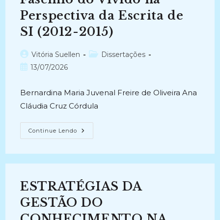
Ressignificação
Da
Perspectiva da Escrita de
Jurema
No
Acervo
SI (2012-2015)
José
Simeão
Leal
Autor
Categoria
Vitória Suellen
Dissertações
(2015-
2017)
do
do
Post
13/07/2026
post:
post:
publicado:
Bernardina Maria Juvenal Freire de Oliveira Ana
Cláudia Cruz Córdula
POLÍBIO
Continue Lendo
ALVES,
ENTRE
CONTOS
E
ENCANTOS:
O
Fascínio
ESTRATÉGIAS DA
Do
Vivido
Na
GESTÃO DO
Perspectiva
Da
CONHECIMENTO NA