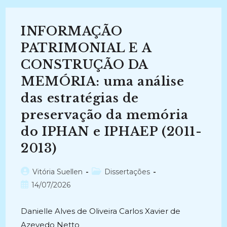
CONTEMPORÂNEA
DA
UNIVERSIDADE
FEDERAL
INFORMAÇÃO
DA
PARAÍBA
E
PATRIMONIAL E A
A
SUA
CONSTRUÇÃO DA
HISTÓRIA:
O
MEMÓRIA: uma análise
Arquivo
Como
Fonte
das estratégias de
De
Informação
preservação da memória
E
Memória
do IPHAN e IPHAEP (2011-
(2006-
2010)
2013)
Autor
Categoria
Vitória Suellen
Dissertações
do
do
Post
14/07/2026
post:
post:
publicado:
Danielle Alves de Oliveira Carlos Xavier de
Azevedo Netto