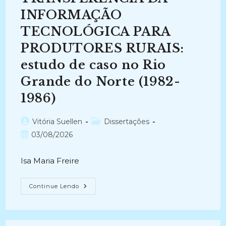
(2020-
2023)
INFORMAÇÃO
TECNOLÓGICA PARA
PRODUTORES RURAIS:
estudo de caso no Rio
Grande do Norte (1982-
1986)
Autor
Categoria
Vitória Suellen
Dissertações
do
do
Post
03/08/2026
post:
post:
publicado:
Isa Maria Freire
TRANSFERÊNCIA
Continue Lendo
DA
INFORMAÇÃO
TECNOLÓGICA
PARA
PRODUTORES