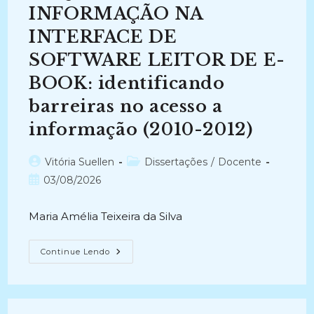
ARQUIVISTAS
INFORMAÇÃO NA
E
BIBLIOTECÁRIOS
INTERFACE DE
NA
UNIVERSIDADE
SOFTWARE LEITOR DE E-
FEDERAL
DA
PARAÍBA
BOOK: identificando
(2023-
2024)
barreiras no acesso a
informação (2010-2012)
Autor
Categoria
Vitória Suellen
Dissertações
/
Docente
do
do
Post
03/08/2026
post:
post:
publicado:
Maria Amélia Teixeira da Silva
ARQUITETURA
Continue Lendo
DA
INFORMAÇÃO
NA
INTERFACE
DE
SOFTWARE