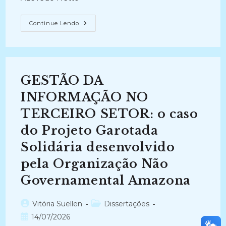
INFORMAÇÃO
Continue Lendo
PATRIMONIAL
E
A
CONSTRUÇÃO
DA
MEMÓRIA:
Uma
GESTÃO DA
Análise
Das
Estratégias
INFORMAÇÃO NO
De
Preservação
TERCEIRO SETOR: o caso
Da
Memória
do Projeto Garotada
Do
IPHAN
E
Solidária desenvolvido
IPHAEP
(2011-
pela Organização Não
2013)
Governamental Amazona
Autor
Categoria
Vitória Suellen
Dissertações
do
do
Post
14/07/2026
post:
post: