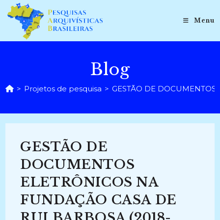
Ir
para
Menu
o
conteúdo
Blog
>
Projetos de pesquisa
>
GESTÃO DE DOCUMENTOS E
GESTÃO DE
DOCUMENTOS
ELETRÔNICOS NA
FUNDAÇÃO CASA DE
RUI BARBOSA (2018-