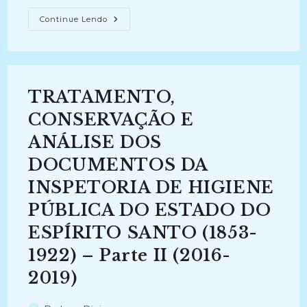
TRATAMENTO,
Continue Lendo
CONSERVAÇÃO
E
ANÁLISE
DOS
DOCUMENTOS
DA
INSPETORIA
TRATAMENTO,
DE
HIGIENE
PÚBLICA
CONSERVAÇÃO E
DO
ESTADO
ANÁLISE DOS
DO
ESPÍRITO
DOCUMENTOS DA
SANTO
(1853-
1922) –
INSPETORIA DE HIGIENE
Parte
III
PÚBLICA DO ESTADO DO
(2023-
Atual)
ESPÍRITO SANTO (1853-
1922) – Parte II (2016-
2019)