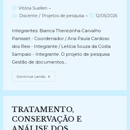
Autor
Vitória Suellen
do
Categoria
Post
Discente
/
Projetos de pesquisa
12/05/2026
post:
do
publicado:
post:
Integrantes: Bianca Therezinha Carvalho
Panisset - Coordenador / Ana Paula Cardoso
dos Reis - Integrante / Letícia Souza da Costa
Sampaio - Integrante. O projeto de pesquisa
Gestão de documentos…
GESTÃO
Continue Lendo
DE
DOCUMENTOS
ELETRÔNICOS
NA
FUNDAÇÃO
CASA
DE
TRATAMENTO,
RUI
BARBOSA
(2018-
CONSERVAÇÃO E
Atual)
ANÁLISE DOS