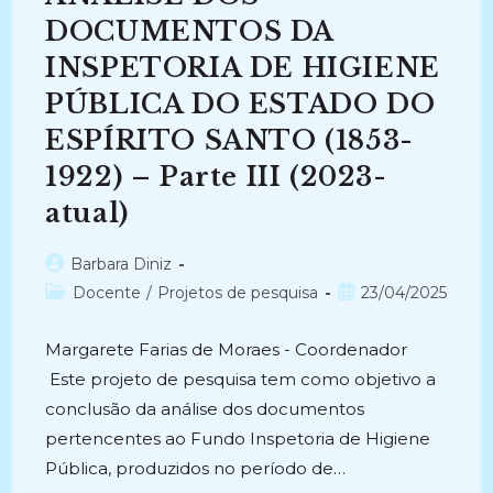
DOCUMENTOS DA
INSPETORIA DE HIGIENE
PÚBLICA DO ESTADO DO
ESPÍRITO SANTO (1853-
1922) – Parte III (2023-
atual)
Autor
Barbara Diniz
do
Categoria
Post
Docente
/
Projetos de pesquisa
23/04/2025
post:
do
publicado:
post:
Margarete Farias de Moraes - Coordenador
Este projeto de pesquisa tem como objetivo a
conclusão da análise dos documentos
pertencentes ao Fundo Inspetoria de Higiene
Pública, produzidos no período de…