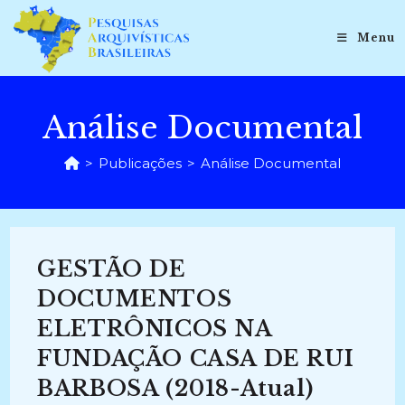
Ir
para
Menu
o
conteúdo
Análise Documental
>
Publicações
>
Análise Documental
GESTÃO DE
DOCUMENTOS
ELETRÔNICOS NA
FUNDAÇÃO CASA DE RUI
BARBOSA (2018-Atual)