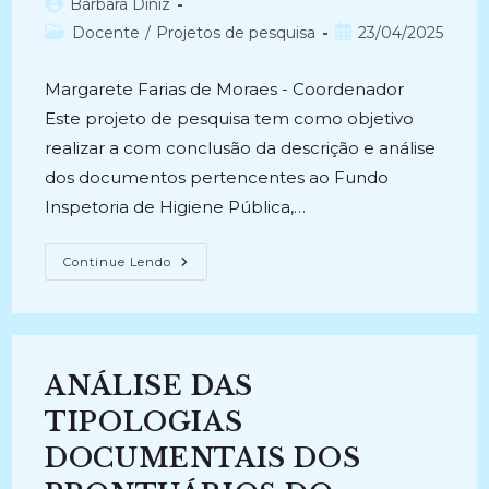
Autor
Barbara Diniz
do
Categoria
Post
Docente
/
Projetos de pesquisa
23/04/2025
post:
do
publicado:
post:
Margarete Farias de Moraes - Coordenador
Este projeto de pesquisa tem como objetivo
realizar a com conclusão da descrição e análise
dos documentos pertencentes ao Fundo
Inspetoria de Higiene Pública,…
TRATAMENTO,
Continue Lendo
CONSERVAÇÃO
E
ANÁLISE
DOS
DOCUMENTOS
DA
INSPETORIA
ANÁLISE DAS
DE
HIGIENE
PÚBLICA
TIPOLOGIAS
DO
ESTADO
DOCUMENTAIS DOS
DO
ESPÍRITO