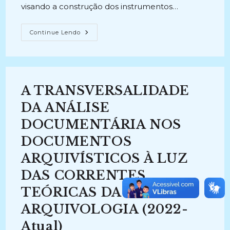
visando a construção dos instrumentos…
ANÁLISE
Continue Lendo
DAS
TIPOLOGIAS
DOCUMENTAIS
DOS
PRONTUÁRIOS
DO
ARQUIVO
A TRANSVERSALIDADE
HOSPITALAR
UNIVERSITÁRIO
DA
DA ANÁLISE
UFPB:
Construindo
DOCUMENTÁRIA NOS
Instrumentos
Para
DOCUMENTOS
Viabilizar
O
Acesso
ARQUIVÍSTICOS À LUZ
À
Informação
DAS CORRENTES
(2011-
2011)
TEÓRICAS DA
ARQUIVOLOGIA (2022-
Atual)