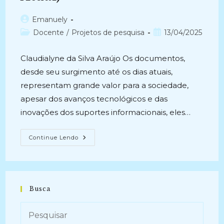
Autor
Emanuely
do
Categoria
Post
Docente
/
Projetos de pesquisa
13/04/2025
post:
do
publicado:
post:
Claudialyne da Silva Araújo Os documentos,
desde seu surgimento até os dias atuais,
representam grande valor para a sociedade,
apesar dos avanços tecnológicos e das
inovações dos suportes informacionais, eles…
A
Continue Lendo
TRANSVERSALIDADE
DA
ANÁLISE
DOCUMENTÁRIA
NOS
DOCUMENTOS
ARQUIVÍSTICOS
Busca
À
LUZ
DAS
CORRENTES
TEÓRICAS