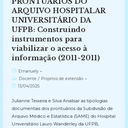
PRONTUÁRIOS DO
SANTO
(1853-
1922)
ARQUIVO HOSPITALAR
–
Parte
UNIVERSITÁRIO DA
II
(2016-
UFPB: Construindo
2019)
instrumentos para
viabilizar o acesso à
informação (2011-2011)
Autor
Emanuely
do
Categoria
Docente
/
Projetos de extensão
post:
do
Post
13/04/2025
post:
publicado:
Julianne Teixeira e Silva Analisar as tipologias
documentais dos prontuários da Subdivisão de
Arquivo Médico e Estatística (SAME) do Hospital
Universitário Lauro Wanderley da UFPB,