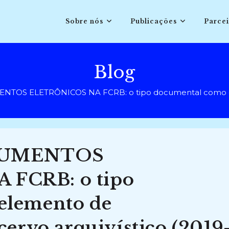
Sobre nós
Publicações
Parcei
Blog
OS ELETRÔNICOS NA FCRB: o tipo documental como eleme
CUMENTOS
FCRB: o tipo
elemento de
cervo arquivístico (2019