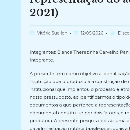
2021)
Autor
Post
Categoria
Vitória Suellen
12/05/2026
Disce
do
publicado:
do
post:
post:
Integrantes:
Bianca Therezinha Carvalho Pani
Integrante.
A presente tem como objetivo a identificaç
instituição que o produziu e a construção de 
institucional que implantou o processo eletr
nosso pressuposto, ao identificarmos o tip
documentos a que pertence a representação da
documental constitui-se por dois fatores, o 
produtora. A presente pesquisa possui uma abo
da administração pública brasileira, as quai