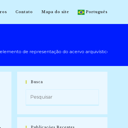
ros
Contato
Mapa do site
Português
nto de representação do acervo arquivístico (2019-20
Busca
-
Publicações Recentes