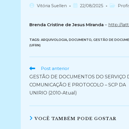
Autor
Post
Categoria
Vitória Suellen
22/08/2025
Profi
do
publicado:
do
post:
post:
Brenda Cristine de Jesus Miranda
–
http://la
TAGS:
ARQUIVOLOGIA
,
DOCUMENTO
,
GESTÃO DE DOCUM
(UFRN)
Ler
Post anterior
mais
GESTÃO DE DOCUMENTOS DO SERVIÇO 
artigos
COMUNICAÇÃO E PROTOCOLO – SCP DA
UNIRIO (2010-Atual)
VOCÊ TAMBÉM PODE GOSTAR