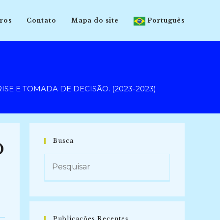
ros
Contato
Mapa do site
Português
SE E TOMADA DE DECISÃO. (2023-2023)
Busca
O
Publicações Recentes