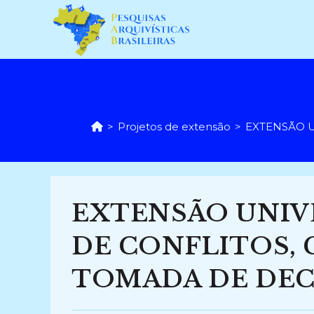
Ir
para
o
conteúdo
>
Projetos de extensão
>
EXTENSÃO U
EXTENSÃO UNIV
DE CONFLITOS, 
TOMADA DE DECIS