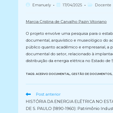
Autor
Post
Categoria
Emanuely
17/04/2025
Docente
do
publicado:
do
post:
post:
Marcia Cristina de Carvalho Pazin Vitoriano
O projeto envolve uma pesquisa para o estab
documental, arquivístico e museológico do ac
público quanto acadêmico e empresarial, a 
documental do setor, relacionado à implanta
distribuição da energia elétrica no Estado de
TAGS:
ACERVO DOCUMENTAL
,
GESTÃO DE DOCUMENTOS
,
Ler
Post anterior
mais
HISTÓRIA DA ENERGIA ELÉTRICA NO ES
artigos
DE S. PAULO (1890-1960): Patrimônio Industr