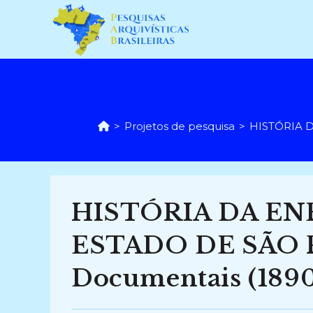
Ir
para
o
conteúdo
>
Projetos de pesquisa
>
HISTÓRIA D
HISTÓRIA DA EN
ESTADO DE SÃO P
Documentais (1890