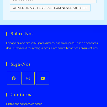
UNIVERSIDADE FEDERAL FLUMINENSE (UFF)
(119)
Sobre Nós
Espaço criado em 2021 para disseminação de pesquisas de docentes
dos Cursos de Arquivologia brasileiros sobre temáticas arquivísticas .
Siga-Nos
Abre
Abre
Abre
em
em
em
Contatos
uma
uma
uma
Entre em contato conosco.
nova
nova
nova