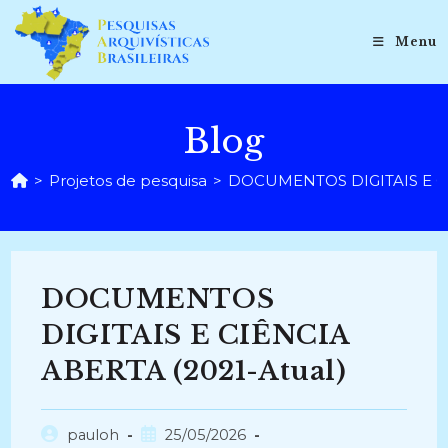
Ir
para
Menu
o
conteúdo
Blog
>
Projetos de pesquisa
>
DOCUMENTOS DIGITAIS E CI
DOCUMENTOS
DIGITAIS E CIÊNCIA
ABERTA (2021-Atual)
Autor
Post
pauloh
25/05/2026