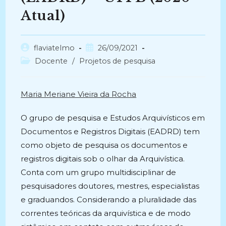
Atual)
Autor
Post
flaviatelmo
26/09/2021
do
publicado:
Categoria
Docente
/
Projetos de pesquisa
post:
do
post:
Maria Meriane Vieira da Rocha
O grupo de pesquisa e Estudos Arquivísticos em
Documentos e Registros Digitais (EADRD) tem
como objeto de pesquisa os documentos e
registros digitais sob o olhar da Arquivística.
Conta com um grupo multidisciplinar de
pesquisadores doutores, mestres, especialistas
e graduandos. Considerando a pluralidade das
correntes teóricas da arquivística e de modo