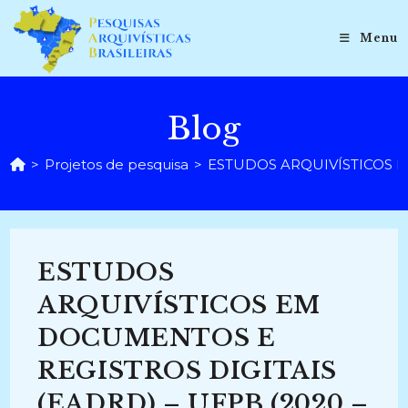
Ir
para
Menu
o
conteúdo
Blog
>
Projetos de pesquisa
>
ESTUDOS ARQUIVÍSTICOS EM
ESTUDOS
ARQUIVÍSTICOS EM
DOCUMENTOS E
REGISTROS DIGITAIS
(EADRD) – UFPB (2020 –