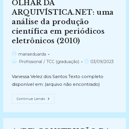
OLHAR DA
ARQUIVÍSTICA.NET: uma
análise da produção
científica em periódicos
eletrônicos (2010)
Autor
mariaeduarda
do
Categoria
Post
Profissional
/
TCC (graduação)
03/09/2023
post:
do
publicado:
post:
Vanessa Velez dos Santos Texto completo
disponível em: (arquivo não encontrado)
O
Continue Lendo
CONCEITO
DE
GESTÃO
DOCUMENTAL
SOB
OLHAR
DA