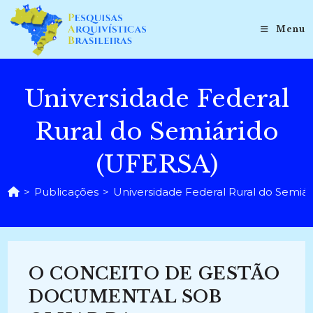
Ir
para
Menu
o
conteúdo
Universidade Federal
Rural do Semiárido
(UFERSA)
>
Publicações
>
Universidade Federal Rural do Semiá
O CONCEITO DE GESTÃO
DOCUMENTAL SOB