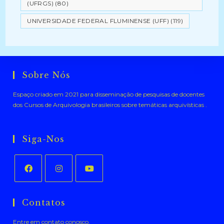
(UFRGS)
(80)
UNIVERSIDADE FEDERAL FLUMINENSE (UFF)
(119)
Sobre Nós
Espaço criado em 2021 para disseminação de pesquisas de docentes
dos Cursos de Arquivologia brasileiros sobre temáticas arquivísticas .
Siga-Nos
Abre
Abre
Abre
em
em
em
Contatos
uma
uma
uma
Entre em contato conosco.