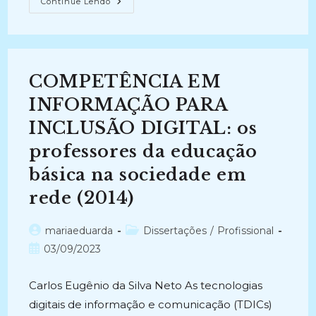
A
Continue Lendo
(RE)
CONSTRUÇÃO
DA
ACESSIBILIDADE:
Indexação
Automatizada
Em
COMPETÊNCIA EM
Arquivos
Jurídicos
(2010)
INFORMAÇÃO PARA
INCLUSÃO DIGITAL: os
professores da educação
básica na sociedade em
rede (2014)
Autor
Categoria
mariaeduarda
Dissertações
/
Profissional
do
do
Post
03/09/2023
post:
post:
publicado:
Carlos Eugênio da Silva Neto As tecnologias
digitais de informação e comunicação (TDICs)