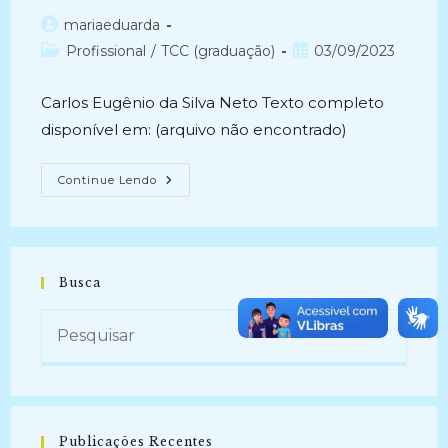
Autor
mariaeduarda
do
Categoria
Post
Profissional
/
TCC (graduação)
03/09/2023
post:
do
publicado:
post:
Carlos Eugênio da Silva Neto Texto completo
disponível em: (arquivo não encontrado)
A
Continue Lendo
ERA
DOS
SISTEMAS
INTELIGENTES:
O
Hipertexto
Como
Busca
Ferramenta
Ciberespacial
Para
A
Recuperação
Da
Informação
Em
Arquivos
(2010)
Publicações Recentes