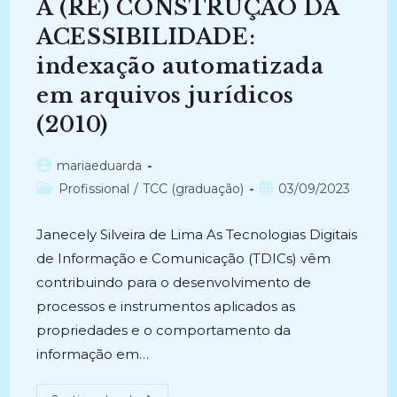
A (RE) CONSTRUÇÃO DA
ARQUIVÍSTICA.NET:
Uma
Análise
ACESSIBILIDADE:
Da
Produção
indexação automatizada
Científica
Em
em arquivos jurídicos
Periódicos
Eletrônicos
(2010)
(2010)
Autor
mariaeduarda
do
Categoria
Post
Profissional
/
TCC (graduação)
03/09/2023
post:
do
publicado:
post:
Janecely Silveira de Lima As Tecnologias Digitais
de Informação e Comunicação (TDICs) vêm
contribuindo para o desenvolvimento de
processos e instrumentos aplicados as
propriedades e o comportamento da
informação em…