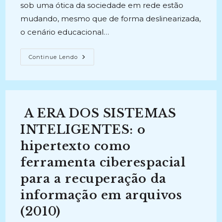
sob uma ótica da sociedade em rede estão
mudando, mesmo que de forma deslinearizada,
o cenário educacional…
COMPETÊNCIA
Continue Lendo
EM
INFORMAÇÃO
PARA
INCLUSÃO
DIGITAL:
Os
Professores
A ERA DOS SISTEMAS
Da
Educação
Básica
INTELIGENTES: o
Na
Sociedade
hipertexto como
Em
Rede
ferramenta ciberespacial
(2014)
para a recuperação da
informação em arquivos
(2010)