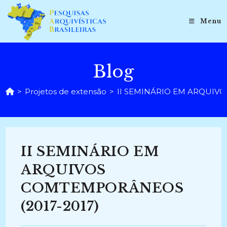
Ir
para
Menu
o
conteúdo
Blog
>
Projetos de extensão
>
II SEMINÁRIO EM ARQUIVO
II SEMINÁRIO EM
ARQUIVOS
COMTEMPORÂNEOS
(2017-2017)