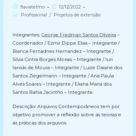
Autor
Post
flaviatelmo
12/12/2022
do
publicado:
Categoria
Profissional
/
Projetos de extensão
post:
do
post:
Integrantes:
George Fredman Santos Oliveira
–
Coordenador / Ezmir Dippe Elias – Integrante /
Bianca Fernadnes Hernandez – Integrante /
Silvia Cintra Borges Morais – Integrante / Iuri
Ianiski de Moura – Integrante / Luize Daiane dos
Santos Ziegelmann – Integrante / Ana Paula
Alves Soares – Integrante / Eliana Maria dos
Santos Bahia Jacintho – Integrante.
Descrição: Arquivos Contemporâneos tem por
objetivo promover a reflexão sobre as teorias e
as práticas dos arquivos.