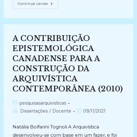
A
Continue Lendo
CONSTRUÇÃO
TEÓRICA
DA
DIPLOMÁTICA:
Em
Busca
De
A CONTRIBUIÇÃO
Uma
Sistematização
De
EPISTEMOLÓGICA
Seus
Marcos
CANADENSE PARA A
Teóricos
Como
CONSTRUÇÃO DA
Subsídio
Aos
Estudos
ARQUIVÍSTICA
Arquivísticos
(2013)
CONTEMPORÂNEA (2010)
Autor
pesquisasarquivisticas
do
Categoria
Post
Dissertações
/
Docente
09/11/2021
post:
do
publicado:
post:
Natália Bolfarini Tognoli A Arquivística
desenvolveu-se com base em um fazer, e foi