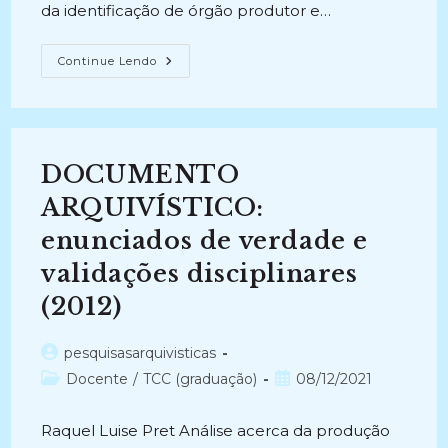
da identificação de órgão produtor e…
IDENTIFICAÇÃO
Continue Lendo
DE
TIPOLOGIA
DOCUMENTAL
COMO
METODOLOGIA
DA
AVALIAÇÃO
DOCUMENTO
DE
DOCUMENTOS
DO
ARQUIVÍSTICO:
IACS
(2010)
enunciados de verdade e
validações disciplinares
(2012)
Autor
pesquisasarquivisticas
do
Categoria
Post
Docente
/
TCC (graduação)
08/12/2021
post:
do
publicado:
post:
Raquel Luise Pret Análise acerca da produção