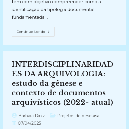
tem com objetivo compreender como a
identificação da tipologia documental,
fundamentada…
A
Continue Lendo
TIPOLOGIA
DOCUMENTAL
COMO
METODOLOGIA
APLICADA
NA
ORGANIZAÇÃO
INTERDISCIPLINARIDAD
DE
ARQUIVOS
(2018
ES DA ARQUIVOLOGIA:
–
Atual)
estudo da gênese e
contexto de documentos
arquivísticos (2022- atual)
Autor
Categoria
Barbara Diniz
Projetos de pesquisa
do
do
Post
07/04/2025
post:
post: