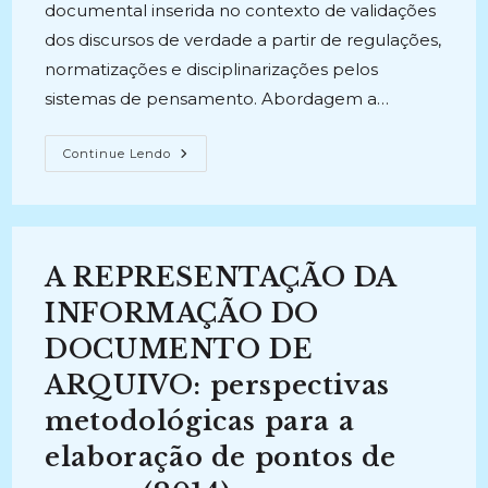
documental inserida no contexto de validações
dos discursos de verdade a partir de regulações,
normatizações e disciplinarizações pelos
sistemas de pensamento. Abordagem a…
DOCUMENTO
Continue Lendo
ARQUIVÍSTICO:
Enunciados
De
Verdade
E
Validações
Disciplinares
A REPRESENTAÇÃO DA
(2012)
INFORMAÇÃO DO
DOCUMENTO DE
ARQUIVO: perspectivas
metodológicas para a
elaboração de pontos de