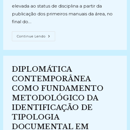
elevada ao status de disciplina a partir da
publicação dos primeiros manuais da área, no
final do…
A
Continue Lendo
CONTRIBUIÇÃO
EPISTEMOLÓGICA
CANADENSE
PARA
A
CONSTRUÇÃO
DA
DIPLOMÁTICA
ARQUIVÍSTICA
CONTEMPORÂNEA
(2010)
CONTEMPORÂNEA
COMO FUNDAMENTO
METODOLÓGICO DA
IDENTIFICAÇÃO DE
TIPOLOGIA
DOCUMENTAL EM