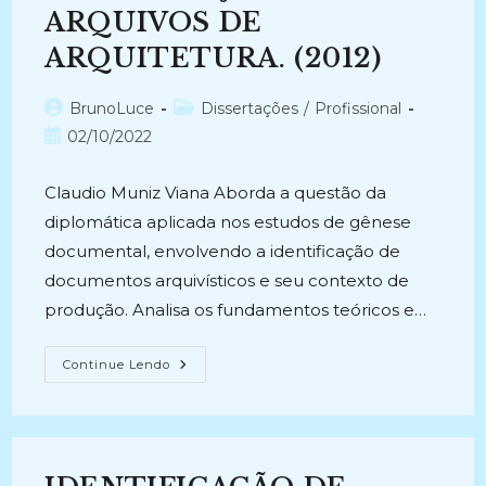
ARQUIVOS DE
ARQUITETURA. (2012)
Autor
Categoria
BrunoLuce
Dissertações
/
Profissional
do
do
Post
02/10/2022
post:
post:
publicado:
Claudio Muniz Viana Aborda a questão da
diplomática aplicada nos estudos de gênese
documental, envolvendo a identificação de
documentos arquivísticos e seu contexto de
produção. Analisa os fundamentos teóricos e…
IDENTIFICAÇÃO
Continue Lendo
DE
TIPOLOGIA
DOCUMENTAL
COMO
METODOLOGIA
PARA
ORGANIZAÇÃO