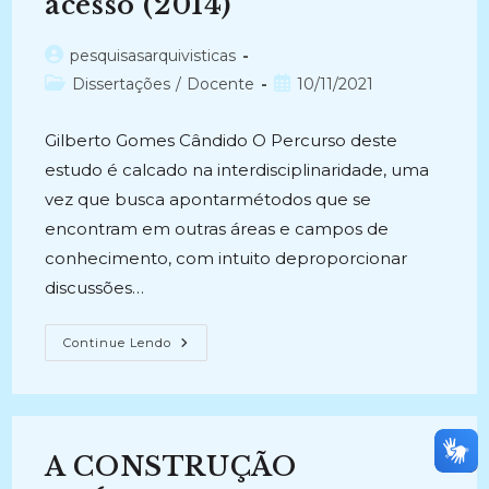
acesso (2014)
Autor
pesquisasarquivisticas
do
Categoria
Post
Dissertações
/
Docente
10/11/2021
post:
do
publicado:
post:
Gilberto Gomes Cândido O Percurso deste
estudo é calcado na interdisciplinaridade, uma
vez que busca apontarmétodos que se
encontram em outras áreas e campos de
conhecimento, com intuito deproporcionar
discussões…
A
Continue Lendo
REPRESENTAÇÃO
DA
INFORMAÇÃO
DO
DOCUMENTO
DE
ARQUIVO:
A CONSTRUÇÃO
Perspectivas
Metodológicas