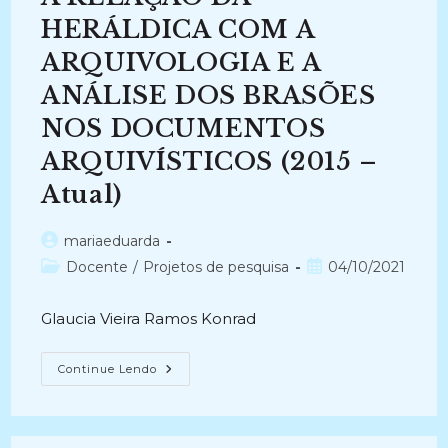
DOCUMENTAL
EM
HERÁLDICA COM A
ARQUIVOS
(2008)
ARQUIVOLOGIA E A
ANÁLISE DOS BRASÕES
NOS DOCUMENTOS
ARQUIVÍSTICOS (2015 –
Atual)
Autor
mariaeduarda
do
Categoria
Post
Docente
/
Projetos de pesquisa
04/10/2021
post:
do
publicado:
post:
Glaucia Vieira Ramos Konrad
A
Continue Lendo
RELAÇÃO
DA
HERÁLDICA
COM
A