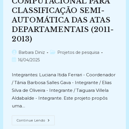
COMPUTACIONAL PARA
CLASSIFICAÇÃO SEMI-
AUTOMÁTICA DAS ATAS
DEPARTAMENTAIS (2011-
2013)
Autor
Categoria
Barbara Diniz
Projetos de pesquisa
do
do
Post
16/04/2025
post:
post:
publicado:
Integrantes: Luciana Itida Ferrari - Coordenador
/ Tânia Barbosa Salles Gava - Integrante / Elias
Silva de Oliveira - Integrante / Taiguara Villela
Aldabalde - Integrante. Este projeto propôs
uma…
UM
Continue Lendo
MODELO
COMPUTACIONAL