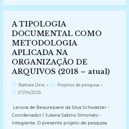
PARA
CLASSIFICAÇÃO
SEMI-
AUTOMÁTICA
DAS
A TIPOLOGIA
ATAS
DEPARTAMENTAIS
(2011-
DOCUMENTAL COMO
2013)
METODOLOGIA
APLICADA NA
ORGANIZAÇÃO DE
ARQUIVOS (2018 – atual)
Autor
Categoria
Barbara Diniz
Projetos de pesquisa
do
do
Post
07/04/2025
post:
post:
publicado:
Lenora de Beaurepaire da Silva Schwaitzer -
Coordenador / Juliana Sabino Simonato -
Integrante. O presente projeto de pesquisa