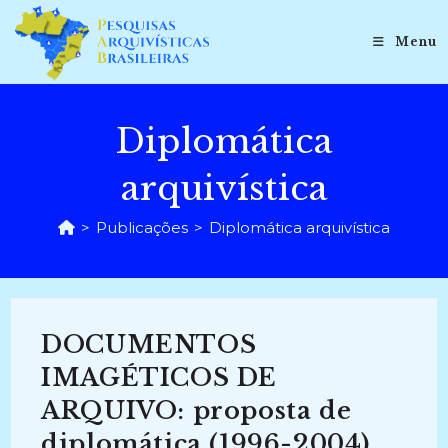
Ir
para
Menu
o
conteúdo
Diplomática
arquivística
>
Publicações
>
Diplomática arquivística
DOCUMENTOS
IMAGÉTICOS DE
ARQUIVO: proposta de
diplomática (1996-2004)