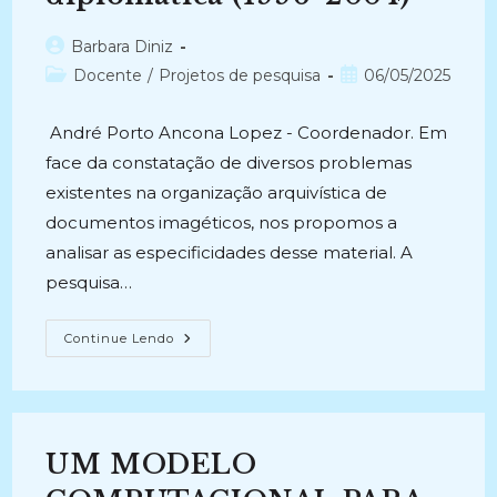
Autor
Barbara Diniz
do
Categoria
Post
Docente
/
Projetos de pesquisa
06/05/2025
post:
do
publicado:
post:
André Porto Ancona Lopez - Coordenador. Em
face da constatação de diversos problemas
existentes na organização arquivística de
documentos imagéticos, nos propomos a
analisar as especificidades desse material. A
pesquisa…
DOCUMENTOS
Continue Lendo
IMAGÉTICOS
DE
ARQUIVO:
Proposta
De
Diplomática
(1996-
UM MODELO
2004)