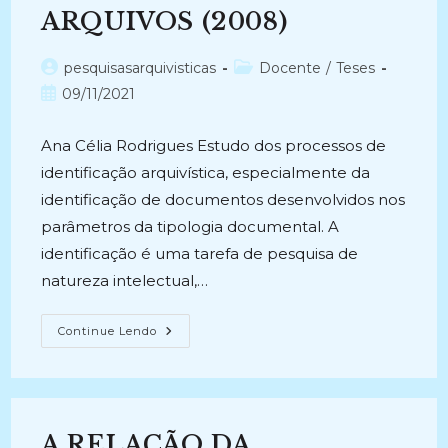
ARQUIVOS (2008)
Autor
Categoria
pesquisasarquivisticas
Docente
/
Teses
do
do
Post
09/11/2021
post:
post:
publicado:
Ana Célia Rodrigues Estudo dos processos de
identificação arquivística, especialmente da
identificação de documentos desenvolvidos nos
parâmetros da tipologia documental. A
identificação é uma tarefa de pesquisa de
natureza intelectual,…
DIPLOMÁTICA
Continue Lendo
CONTEMPORÂNEA
COMO
FUNDAMENTO
METODOLÓGICO
DA
IDENTIFICAÇÃO
DE
A RELAÇÃO DA
TIPOLOGIA