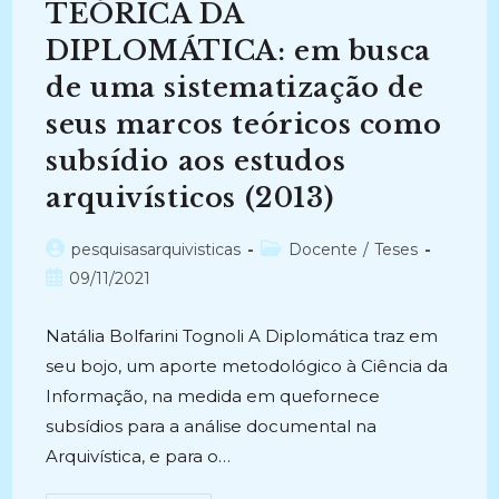
Para
TEÓRICA DA
A
Elaboração
DIPLOMÁTICA: em busca
De
Pontos
de uma sistematização de
De
Acesso
(2014)
seus marcos teóricos como
subsídio aos estudos
arquivísticos (2013)
Autor
Categoria
pesquisasarquivisticas
Docente
/
Teses
do
do
Post
09/11/2021
post:
post:
publicado:
Natália Bolfarini Tognoli A Diplomática traz em
seu bojo, um aporte metodológico à Ciência da
Informação, na medida em quefornece
subsídios para a análise documental na
Arquivística, e para o…