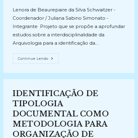
publicado:
Lenora de Beaurepaire da Silva Schwaitzer -
Coordenador / Juliana Sabino Simonato -
Integrante Projeto que se propõe a aprofundar
estudos sobre a interdisciplinalidade da
Arquivologia para a identificação da…
INTERDISCIPLINARIDADES
Continue Lendo
DA
ARQUIVOLOGIA:
Estudo
Da
Gênese
E
Contexto
IDENTIFICAÇÃO DE
De
Documentos
Arquivísticos
TIPOLOGIA
(2022-
Atual)
DOCUMENTAL COMO
METODOLOGIA PARA
ORGANIZAÇÃO DE