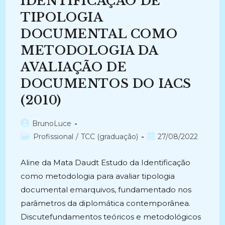
IDENTIFICAÇÃO DE
DE
ARQUIVOS
DE
TIPOLOGIA
ARQUITETURA.
(2012)
DOCUMENTAL COMO
METODOLOGIA DA
AVALIAÇÃO DE
DOCUMENTOS DO IACS
(2010)
Autor
BrunoLuce
do
Categoria
Post
Profissional
/
TCC (graduação)
27/08/2022
post:
do
publicado:
post:
Aline da Mata Daudt Estudo da Identificação
como metodologia para avaliar tipologia
documental emarquivos, fundamentado nos
parâmetros da diplomática contemporânea.
Discutefundamentos teóricos e metodológicos