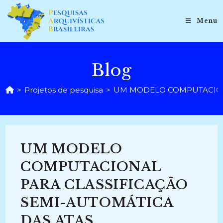
Ir
para
Menu
o
conteúdo
Blog
>
Projetos de pesquisa
>
UM MODELO COMPUTACIONAL
UM MODELO
COMPUTACIONAL
PARA CLASSIFICAÇÃO
SEMI-AUTOMÁTICA
DAS ATAS