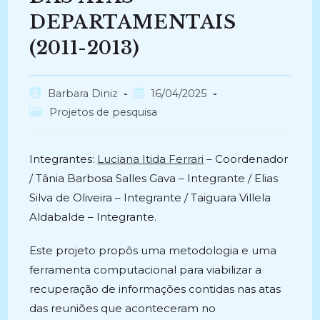
DEPARTAMENTAIS
(2011-2013)
Autor
Post
Barbara Diniz
16/04/2025
do
publicado:
Categoria
Projetos de pesquisa
post:
do
post:
Integrantes:
Luciana Itida Ferrari
– Coordenador
/ Tânia Barbosa Salles Gava – Integrante / Elias
Silva de Oliveira – Integrante / Taiguara Villela
Aldabalde – Integrante.
Este projeto propôs uma metodologia e uma
ferramenta computacional para viabilizar a
recuperação de informações contidas nas atas
das reuniões que aconteceram no