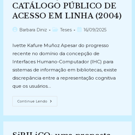
CATÁLOGO PÚBLICO DE
ACESSO EM LINHA (2004)
Autor
Categoria
Post
Barbara Diniz
Teses
16/09/2025
do
do
publicado:
post:
post:
Ivette Kafure Muñoz Apesar do progresso
recente no domínio da concepção de
Interfaces Humano-Computador (IHC) para
sistemas de informação em bibliotecas, existe
discrepância entre a representação cognitiva
que os usuários…
USABILIDADE
Continue Lendo
DA
IMAGEM
NA
RECUPERAÇÃO
DA
INFORMAÇÃO
NO