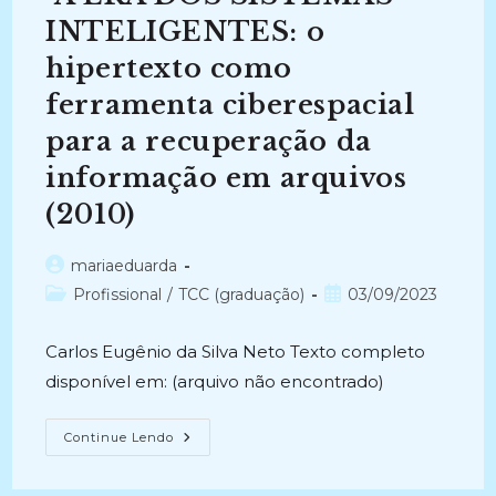
TRENSURB
–
INTELIGENTES: o
ETAPA
II
hipertexto como
(2013-
2014)
ferramenta ciberespacial
para a recuperação da
informação em arquivos
(2010)
Autor
mariaeduarda
do
Categoria
Post
Profissional
/
TCC (graduação)
03/09/2023
post:
do
publicado:
post:
Carlos Eugênio da Silva Neto Texto completo
disponível em: (arquivo não encontrado)
A
Continue Lendo
ERA
DOS
SISTEMAS