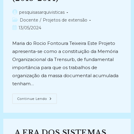
Autor
pesquisasarquivisticas
do
Categoria
Docente
/
Projetos de extensão
post:
do
Post
13/05/2024
post:
publicado:
Maria do Rocio Fontoura Teixeira Este Projeto
apresenta-se como a constituição da Memória
Organizacional da Trensurb, de fundamental
importância para que os trabalhos de
organização da massa documental acumulada
tenham…
TRATAMENTO
Continue Lendo
ARQUIVÍSTICO
DO
ACERVO
DOCUMENTAL
DE
30
ANOS
A ERA DOS SISTEMAS
DA