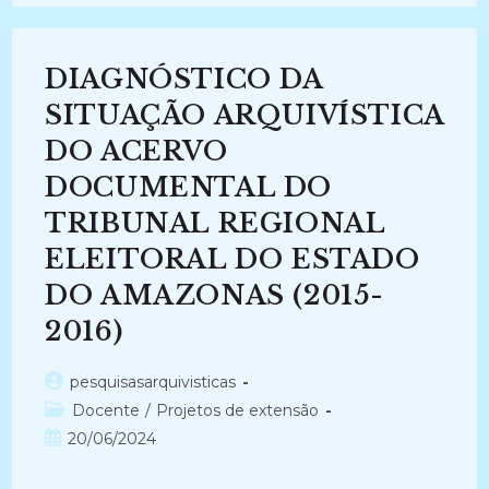
DE
APOSENTADORIA
/PENSÕES
ANTERIORES
1995
DIAGNÓSTICO DA
DA
PRÓ-
REITORIA
SITUAÇÃO ARQUIVÍSTICA
DE
DESENVOLVIMENTO
DO ACERVO
E
SOCIAL-
DOCUMENTAL DO
PRDHS
DA
UFSC
TRIBUNAL REGIONAL
(2006-
2006)
ELEITORAL DO ESTADO
DO AMAZONAS (2015-
2016)
Autor
pesquisasarquivisticas
do
Categoria
Docente
/
Projetos de extensão
post:
do
Post
20/06/2024
post:
publicado: