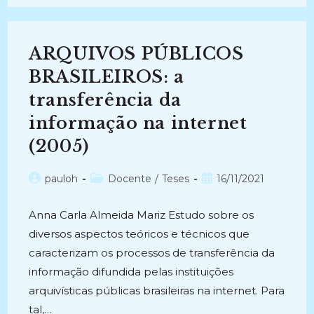
Uma
Análise
Do
Sistema
De
ARQUIVOS PÚBLICOS
Acompanhamento
De
Documentos
BRASILEIROS: a
E
Processos
transferência da
Da
Justiça
informação na internet
Eleitoral
(2014)
(2005)
Autor
Categoria
Post
pauloh
Docente
/
Teses
16/11/2021
do
do
publicado:
post:
post:
Anna Carla Almeida Mariz Estudo sobre os
diversos aspectos teóricos e técnicos que
caracterizam os processos de transferência da
informação difundida pelas instituições
arquivísticas públicas brasileiras na internet. Para
tal,…