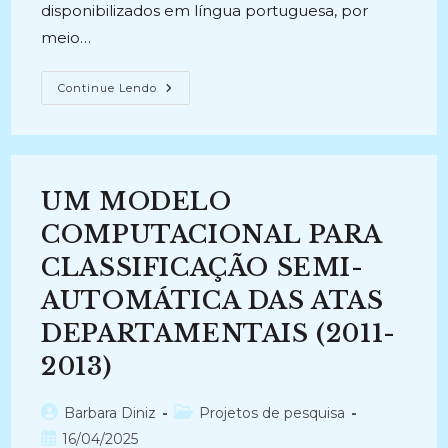
disponibilizados em língua portuguesa, por
meio…
SiRILiCO:
Continue Lendo
Uma
Proposta
Para
Um
Sistema
De
Recuperação
UM MODELO
De
Informação
Baseado
COMPUTACIONAL PARA
Em
Teorias
CLASSIFICAÇÃO SEMI-
Da
Linguística
AUTOMÁTICA DAS ATAS
Computacional
E
Ontologia
DEPARTAMENTAIS (2011-
(2005)
2013)
Autor
Categoria
Barbara Diniz
Projetos de pesquisa
do
do
Post
16/04/2025