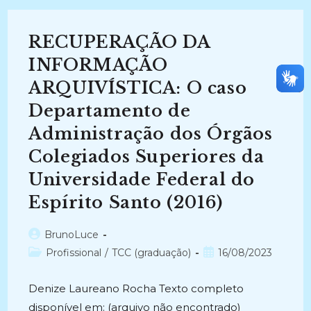
INTELIGENTES:
O
Hipertexto
Como
RECUPERAÇÃO DA
Ferramenta
Ciberespacial
Para
INFORMAÇÃO
A
Recuperação
ARQUIVÍSTICA: O caso
Da
Informação
Departamento de
Em
Arquivos
(2010)
Administração dos Órgãos
Colegiados Superiores da
Universidade Federal do
Espírito Santo (2016)
Autor
BrunoLuce
do
Categoria
Post
Profissional
/
TCC (graduação)
16/08/2023
post:
do
publicado:
post:
Denize Laureano Rocha Texto completo
disponível em: (arquivo não encontrado)