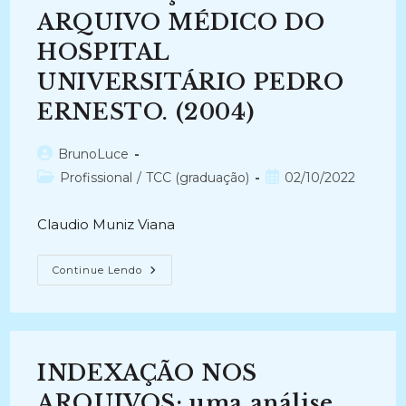
Superiores
ARQUIVO MÉDICO DO
Da
Universidade
HOSPITAL
Federal
Do
Espírito
UNIVERSITÁRIO PEDRO
Santo
(2011-
ERNESTO. (2004)
2016)
Autor
BrunoLuce
do
Categoria
Post
Profissional
/
TCC (graduação)
02/10/2022
post:
do
publicado:
post:
Claudio Muniz Viana
A
Continue Lendo
RECUPERAÇÃO
DA
INFORMAÇÃO
NO
ARQUIVO
MÉDICO
DO
INDEXAÇÃO NOS
HOSPITAL
UNIVERSITÁRIO
PEDRO
ARQUIVOS: uma análise