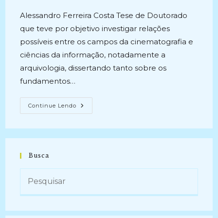
publicado:
Alessandro Ferreira Costa Tese de Doutorado
que teve por objetivo investigar relações
possíveis entre os campos da cinematografia e
ciências da informação, notadamente a
arquivologia, dissertando tanto sobre os
fundamentos…
GESTÃO
Continue Lendo
ARQUIVÍSTICA
NA
ERA
DO
CINEMA
DIGITAL:
Formação
Busca
De
Acervos
De
Documentos
Digitais
Provindos
Da
Prática
Cinematográfica