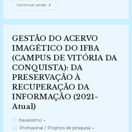
A
Continue Lendo
PRESERVAÇÃO
E
RECUPERAÇÃO
DO
ACERVO
ARQUIVÍSTICO
DO
GESTÃO DO ACERVO
MEMORIAL
DA
MEDICINA
IMAGÉTICO DO IFBA
(2002-
2005)
(CAMPUS DE VITÓRIA DA
CONQUISTA): DA
PRESERVAÇÃO À
RECUPERAÇÃO DA
INFORMAÇÃO (2021-
Atual)
Autor
flaviatelmo
do
Categoria
Profissional
/
Projetos de pesquisa