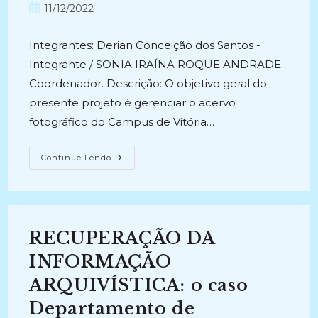
post:
do
Post
11/12/2022
post:
publicado:
Integrantes: Derian Conceição dos Santos -
Integrante / SONIA IRAÍNA ROQUE ANDRADE -
Coordenador. Descrição: O objetivo geral do
presente projeto é gerenciar o acervo
fotográfico do Campus de Vitória…
GESTÃO
Continue Lendo
DO
ACERVO
IMAGÉTICO
DO
IFBA
(CAMPUS
DE
RECUPERAÇÃO DA
VITÓRIA
DA
CONQUISTA):
INFORMAÇÃO
DA
PRESERVAÇÃO
ARQUIVÍSTICA: o caso
À
RECUPERAÇÃO
Departamento de
DA
INFORMAÇÃO