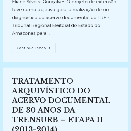
Eliane Silveira Gonçalves O projeto de extensão
teve como objetivo geral a realização de um
diagnóstico do acervo documental do TRE -
Tribunal Regional Eleitoral do Estado do
Amazonas para…
DIAGNÓSTICO
Continue Lendo
DA
SITUAÇÃO
ARQUIVÍSTICA
DO
ACERVO
DOCUMENTAL
DO
TRATAMENTO
TRIBUNAL
REGIONAL
ELEITORAL
ARQUIVÍSTICO DO
DO
ESTADO
ACERVO DOCUMENTAL
DO
AMAZONAS
DE 30 ANOS DA
(2015-
2016)
TRENSURB – ETAPA II
(2013-2014)