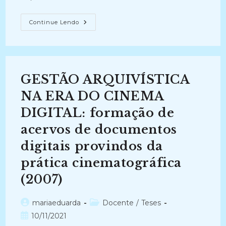
ARQUIVOS
Continue Lendo
PÚBLICOS
BRASILEIROS:
A
Transferência
Da
Informação
Na
GESTÃO ARQUIVÍSTICA
Internet
(2005)
NA ERA DO CINEMA
DIGITAL: formação de
acervos de documentos
digitais provindos da
prática cinematográfica
(2007)
Autor
Categoria
mariaeduarda
Docente
/
Teses
do
do
Post
10/11/2021
post:
post: