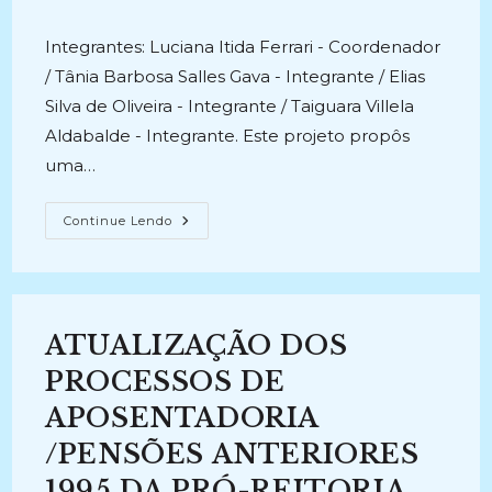
post:
post:
publicado:
Integrantes: Luciana Itida Ferrari - Coordenador
/ Tânia Barbosa Salles Gava - Integrante / Elias
Silva de Oliveira - Integrante / Taiguara Villela
Aldabalde - Integrante. Este projeto propôs
uma…
UM
Continue Lendo
MODELO
COMPUTACIONAL
PARA
CLASSIFICAÇÃO
SEMI-
AUTOMÁTICA
DAS
ATUALIZAÇÃO DOS
ATAS
DEPARTAMENTAIS
(2011-
PROCESSOS DE
2013)
APOSENTADORIA
/PENSÕES ANTERIORES
1995 DA PRÓ-REITORIA