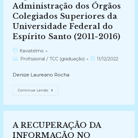
(2021-
Administração dos Órgãos
Atual)
Colegiados Superiores da
Universidade Federal do
Espírito Santo (2011-2016)
Autor
flaviatelmo
do
Categoria
Post
Profissional
/
TCC (graduação)
11/12/2022
post:
do
publicado:
post:
Denize Laureano Rocha
RECUPERAÇÃO
Continue Lendo
DA
INFORMAÇÃO
ARQUIVÍSTICA:
O
Caso
Departamento
De
A RECUPERAÇÃO DA
Administração
Dos
Órgãos
INFORMAÇÃO NO
Colegiados