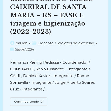
CAIXEIRAL DE SANTA
MARIA – RS – FASE 1:
triagem e higienização
(2022-2023)
Autor
Categoria
pauloh
Docente
/
Projetos de extensão
do
do
Post
25/05/2026
post:
post:
publicado:
Fernanda Kieling Pedrazzi - Coordenador /
CONSTANTE, Sonia Elisabete - Integrante /
CALIL, Daniele Xavier - Integrante / Raone
Somavilla - Integrante / Jorge Alberto Soares
Cruz - Integrante /…
AÇÕES
Continue Lendo
PARA
RECUPERAÇÃO