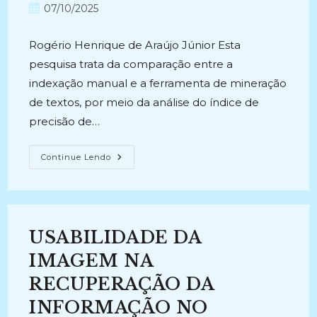
do
do
Post
07/10/2025
post:
post:
publicado:
Rogério Henrique de Araújo Júnior Esta
pesquisa trata da comparação entre a
indexação manual e a ferramenta de mineração
de textos, por meio da análise do índice de
precisão de…
PRECISÃO
Continue Lendo
NO
PROCESSO
DE
BUSCA
E
RECUPERAÇÃO
DA
USABILIDADE DA
INFORMAÇÃO
(2005)
IMAGEM NA
RECUPERAÇÃO DA
INFORMAÇÃO NO