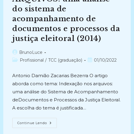
ERNESTO.
(2004)
do sistema de
acompanhamento de
documentos e processos da
justiça eleitoral (2014)
Autor
BrunoLuce
do
Categoria
Post
Profissional
/
TCC (graduação)
01/10/2022
post:
do
publicado:
post:
Antonio Damião Zacarias Bezerra O artigo
aborda como tema: Indexação nos arquivos:
uma análise do Sistema de Acompanhamento
deDocumentos e Processos da Justiça Eleitoral.
A escolha do tema é justificada…
INDEXAÇÃO
Continue Lendo
NOS
ARQUIVOS: