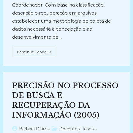
Coordenador Com base na classificação,
descrição e recuperação em arquivos,
estabelecer uma metodologia de coleta de
dados necessária à concepção e ao
desenvolvimento de…
GESTÃO
Continue Lendo
DOCUMENTAL
NO
MINISTÉRIO
DO
MEIO
AMBIENTE
(2014-
PRECISÃO NO PROCESSO
2016)
DE BUSCA E
RECUPERAÇÃO DA
INFORMAÇÃO (2005)
Autor
Categoria
Barbara Diniz
Docente
/
Teses