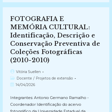
DO
ARQUIVO
E
DA
BIBLIOTECA
FOTOGRAFIA E
DO
CLUBE
CAIXEIRAL
MEMÓRIA CULTURAL:
DE
SANTA
Identificação, Descrição e
MARIA
–
Conservação Preventiva de
RS
–
FASE
Coleções Fotográficas
1:
Triagem
(2010-2010)
E
Higienização
(2022-
2023)
Autor
Vitória Suellen
do
Categoria
Docente
/
Projetos de extensão
post:
do
Post
14/04/2026
post:
publicado:
Integrantes: Antonio Germano Ramalho -
Coordenador Identificação do acervo
fotográfico da Universidade Estadual da