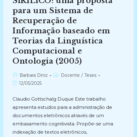
SiRILiCO: uma proposta
CATÁLOGO
PÚBLICO
DE
para um Sistema de
ACESSO
EM
Recuperação de
LINHA
(2004)
Informação baseado em
Teorias da Linguística
Computacional e
Ontologia (2005)
Autor
Categoria
Barbara Diniz
Docente
/
Teses
do
do
Post
12/05/2025
post:
post:
publicado:
Claudio Gottschalg Duque Este trabalho
apresenta estudos para a administração de
documentos eletrônicos através de um
embasamento cognitivista. Propõe-se uma
indexação de textos eletrônicos,