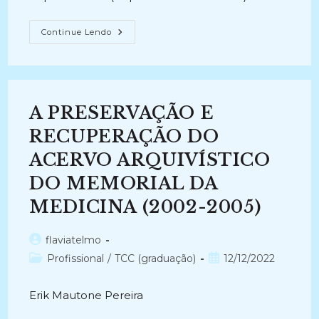
RECUPERAÇÃO
Continue Lendo
DA
INFORMAÇÃO
ARQUIVÍSTICA:
O
Caso
Departamento
De
A PRESERVAÇÃO E
Administração
Dos
Órgãos
RECUPERAÇÃO DO
Colegiados
Superiores
ACERVO ARQUIVÍSTICO
Da
Universidade
DO MEMORIAL DA
Federal
Do
Espírito
MEDICINA (2002-2005)
Santo
(2016)
Autor
flaviatelmo
do
Categoria
Post
Profissional
/
TCC (graduação)
12/12/2022
post:
do
publicado:
post:
Erik Mautone Pereira