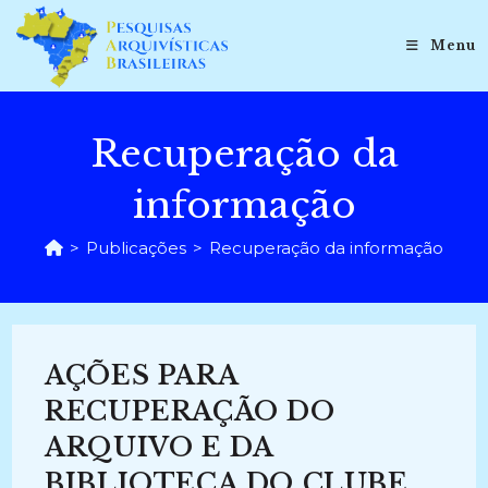
Ir
para
Menu
o
conteúdo
Recuperação da
informação
>
Publicações
>
Recuperação da informação
AÇÕES PARA
RECUPERAÇÃO DO
ARQUIVO E DA
BIBLIOTECA DO CLUBE