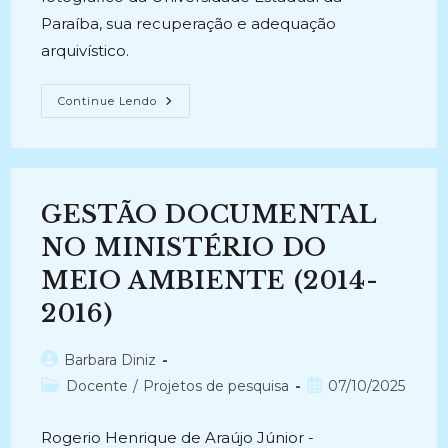
Paraíba, sua recuperação e adequação
arquivístico.
FOTOGRAFIA
Continue Lendo
E
MEMÓRIA
CULTURAL:
Identificação,
Descrição
E
Conservação
GESTÃO DOCUMENTAL
Preventiva
De
Coleções
NO MINISTÉRIO DO
Fotográficas
(2010-
MEIO AMBIENTE (2014-
2010)
2016)
Autor
Barbara Diniz
do
Categoria
Post
Docente
/
Projetos de pesquisa
07/10/2025
post:
do
publicado:
post:
Rogerio Henrique de Araújo Júnior -