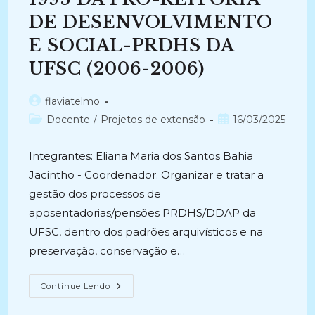
DE DESENVOLVIMENTO
E SOCIAL-PRDHS DA
UFSC (2006-2006)
Autor
flaviatelmo
do
Categoria
Post
Docente
/
Projetos de extensão
16/03/2025
post:
do
publicado:
post:
Integrantes: Eliana Maria dos Santos Bahia
Jacintho - Coordenador. Organizar e tratar a
gestão dos processos de
aposentadorias/pensões PRDHS/DDAP da
UFSC, dentro dos padrões arquivísticos e na
preservação, conservação e…
ATUALIZAÇÃO
Continue Lendo
DOS
PROCESSOS