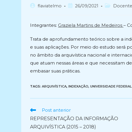
Autor
Post
Categoria
flaviatelmo
26/09/2021
Docent
do
publicado:
do
post:
post:
Integrantes:
Graziela Martins de Medeiros
– C
Trata de aprofundamento teórico sobre a inde
e suas aplicações. Por meio do estudo será p
no âmbito da arquivística nacional e internaci
que atuam nessas áreas e que necessitam de
embasar suas práticas.
TAGS:
ARQUIVÍSTICA
,
INDEXAÇÃO
,
UNIVERSIDADE FEDERAL
Ler
Post anterior
mais
REPRESENTAÇÃO DA INFORMAÇÃO
artigos
ARQUIVÍSTICA (2015 – 2018)