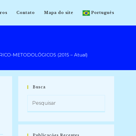
ros
Contato
Mapa do site
Português
CO-METODOLÓGICOS (2015 – Atual)
Busca
Publicações Recentes