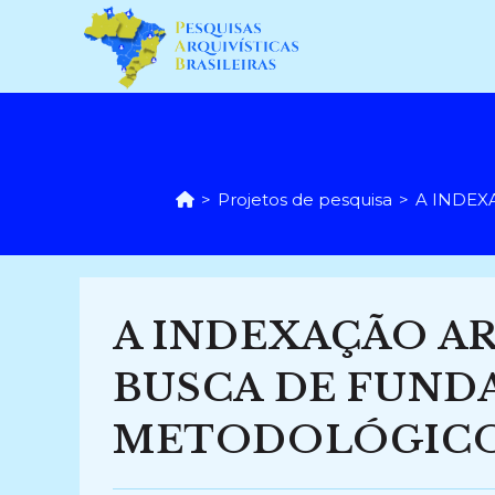
Ir
para
o
conteúdo
>
Projetos de pesquisa
>
A INDEX
A INDEXAÇÃO AR
BUSCA DE FUND
METODOLÓGICOS (