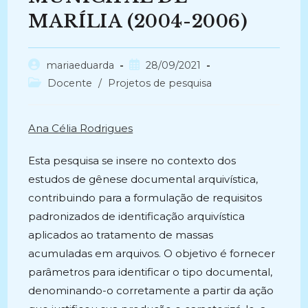
MARÍLIA (2004-2006)
Autor
Post
mariaeduarda
28/09/2021
do
publicado:
Categoria
Docente
/
Projetos de pesquisa
post:
do
post:
Ana Célia Rodrigues
Esta pesquisa se insere no contexto dos
estudos de gênese documental arquivística,
contribuindo para a formulação de requisitos
padronizados de identificação arquivística
aplicados ao tratamento de massas
acumuladas em arquivos. O objetivo é fornecer
parâmetros para identificar o tipo documental,
denominando-o corretamente a partir da ação