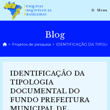
Ir
para
Menu
o
conteúdo
Blog
>
Projetos de pesquisa
>
IDENTIFICAÇÃO DA TIPOLO
IDENTIFICAÇÃO DA
TIPOLOGIA
DOCUMENTAL DO
FUNDO PREFEITURA
MUNICIPAL DE