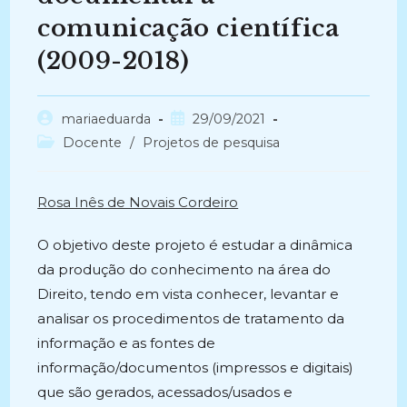
comunicação científica
(2009-2018)
Autor
Post
mariaeduarda
29/09/2021
do
publicado:
Categoria
Docente
/
Projetos de pesquisa
post:
do
post:
Rosa Inês de Novais Cordeiro
O objetivo deste projeto é estudar a dinâmica
da produção do conhecimento na área do
Direito, tendo em vista conhecer, levantar e
analisar os procedimentos de tratamento da
informação e as fontes de
informação/documentos (impressos e digitais)
que são gerados, acessados/usados e