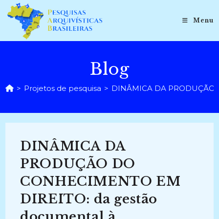
Ir
para
Menu
o
conteúdo
Blog
>
Projetos de pesquisa
>
DINÂMICA DA PRODUÇÃO DO 
DINÂMICA DA
PRODUÇÃO DO
CONHECIMENTO EM
DIREITO: da gestão
documental à