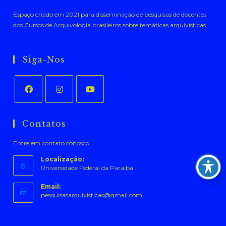
Espaço criado em 2021 para disseminação de pesquisas de docentes
dos Cursos de Arquivologia brasileiros sobre temáticas arquivísticas .
Siga-Nos
Abre
Abre
Abre
em
em
em
Contatos
uma
uma
uma
Entre em contato conosco.
nova
nova
nova
aba
aba
aba
Localização:
Universidade Federal da Paraíba
Email:
Abre
pesquisasarquivisticas@gmail.com
em
seu
aplicativo