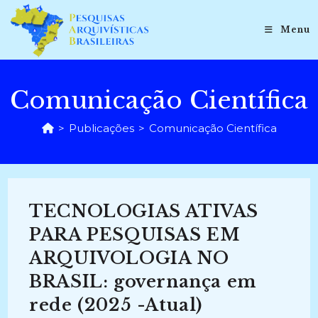
Ir
para
Menu
o
conteúdo
Comunicação Científica
>
Publicações
>
Comunicação Científica
TECNOLOGIAS ATIVAS
PARA PESQUISAS EM
ARQUIVOLOGIA NO
BRASIL: governança em
rede (2025 -Atual)