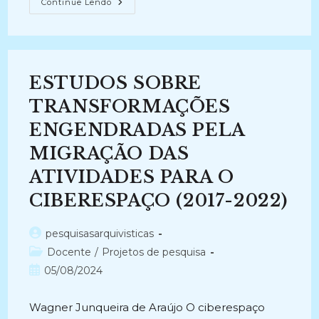
VISIBILIDADE
Continue Lendo
DO
ARQUIVISTA
SEGUNDO
O
OLHAR
DOS
DISCENTES
ESTUDOS SOBRE
(2012)
TRANSFORMAÇÕES
ENGENDRADAS PELA
MIGRAÇÃO DAS
ATIVIDADES PARA O
CIBERESPAÇO (2017-2022)
Autor
pesquisasarquivisticas
do
Categoria
Docente
/
Projetos de pesquisa
post:
do
Post
05/08/2024
post:
publicado:
Wagner Junqueira de Araújo O ciberespaço