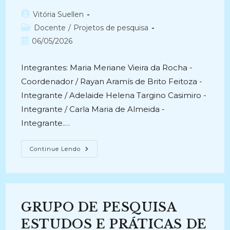
Autor
Vitória Suellen
do
Categoria
Docente
/
Projetos de pesquisa
post:
do
Post
06/05/2026
post:
publicado:
Integrantes: Maria Meriane Vieira da Rocha -
Coordenador / Rayan Aramís de Brito Feitoza -
Integrante / Adelaide Helena Targino Casimiro -
Integrante / Carla Maria de Almeida -
Integrante.…
TECNOLOGIAS
Continue Lendo
ATIVAS
PARA
PESQUISAS
EM
ARQUIVOLOGIA
NO
BRASIL:
GRUPO DE PESQUISA
Governança
Em
Rede
ESTUDOS E PRÁTICAS DE
(2025