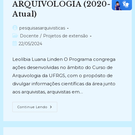
ARQUIVOLOGIA (2020-
Atual)
Autor
pesquisasarquivisticas
do
Categoria
Docente
/
Projetos de extensão
post:
do
Post
22/05/2024
post:
publicado:
Leolíbia Luana Linden O Programa congrega
ações desenvolvidas no âmbito do Curso de
Arquivologia da UFRGS, com o propósito de
divulgar informações científicas da área junto
aos arquivistas, arquivistas em…
ECCOA
Continue Lendo
–
ESTUDOS
EM
COMUNICAÇÃO
CIENTÍFICA
NA