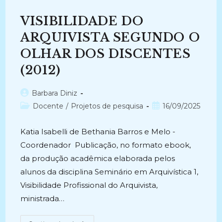
Arquivista
(2020)
VISIBILIDADE DO
ARQUIVISTA SEGUNDO O
OLHAR DOS DISCENTES
(2012)
Autor
Barbara Diniz
do
Categoria
Post
Docente
/
Projetos de pesquisa
16/09/2025
post:
do
publicado:
post:
Katia Isabelli de Bethania Barros e Melo -
Coordenador Publicação, no formato ebook,
da produção acadêmica elaborada pelos
alunos da disciplina Seminário em Arquivística 1,
Visibilidade Profissional do Arquivista,
ministrada…