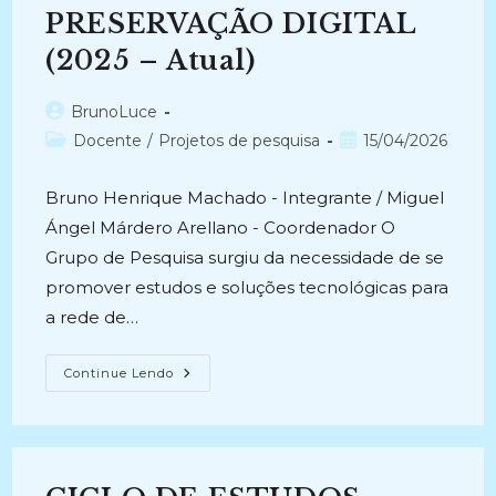
-
PRESERVAÇÃO DIGITAL
Atual)
(2025 – Atual)
Autor
BrunoLuce
do
Categoria
Post
Docente
/
Projetos de pesquisa
15/04/2026
post:
do
publicado:
post:
Bruno Henrique Machado - Integrante / Miguel
Ángel Márdero Arellano - Coordenador O
Grupo de Pesquisa surgiu da necessidade de se
promover estudos e soluções tecnológicas para
a rede de…
GRUPO
Continue Lendo
DE
PESQUISA
ESTUDOS
E
PRÁTICAS
DE
PRESERVAÇÃO