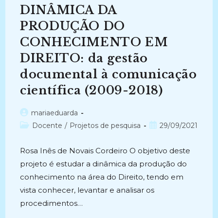
ARQUIVOLOGIA
DINÂMICA DA
(2020-
Atual)
PRODUÇÃO DO
CONHECIMENTO EM
DIREITO: da gestão
documental à comunicação
científica (2009-2018)
Autor
mariaeduarda
do
Categoria
Post
Docente
/
Projetos de pesquisa
29/09/2021
post:
do
publicado:
post:
Rosa Inês de Novais Cordeiro O objetivo deste
projeto é estudar a dinâmica da produção do
conhecimento na área do Direito, tendo em
vista conhecer, levantar e analisar os
procedimentos…