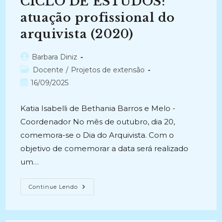
CICLO DE ESTUDOS:
DIGITAL
(2025
–
atuação profissional do
Atual)
arquivista (2020)
Autor
Barbara Diniz
do
Categoria
Docente
/
Projetos de extensão
post:
do
Post
16/09/2025
post:
publicado:
Katia Isabelli de Bethania Barros e Melo -
Coordenador No mês de outubro, dia 20,
comemora-se o Dia do Arquivista. Com o
objetivo de comemorar a data será realizado
um…
CICLO
Continue Lendo
DE
ESTUDOS:
Atuação
Profissional
Do