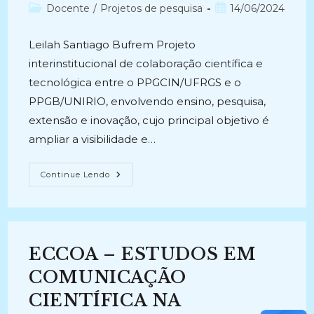
do
Categoria
Post
Docente
/
Projetos de pesquisa
14/06/2024
post:
do
publicado:
post:
Leilah Santiago Bufrem Projeto
interinstitucional de colaboração científica e
tecnológica entre o PPGCIN/UFRGS e o
PPGB/UNIRIO, envolvendo ensino, pesquisa,
extensão e inovação, cujo principal objetivo é
ampliar a visibilidade e…
REINVENTANDO
Continue Lendo
A
COMUNICAÇÃO
CIENTÍFICA:
O
Projeto
BRAPCI
Livros
ECCOA – ESTUDOS EM
(2018-
Atual)
COMUNICAÇÃO
CIENTÍFICA NA