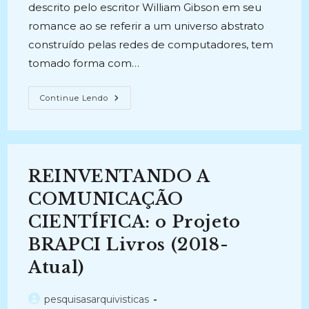
descrito pelo escritor William Gibson em seu
romance ao se referir a um universo abstrato
construído pelas redes de computadores, tem
tomado forma com…
ESTUDOS
Continue Lendo
SOBRE
TRANSFORMAÇÕES
ENGENDRADAS
PELA
MIGRAÇÃO
DAS
ATIVIDADES
REINVENTANDO A
PARA
O
CIBERESPAÇO
COMUNICAÇÃO
(2017-
2022)
CIENTÍFICA: o Projeto
BRAPCI Livros (2018-
Atual)
Autor
pesquisasarquivisticas