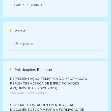
DINÂMICA
Continue Lendo
DA
PRODUÇÃO
DO
CONHECIMENTO
EM
DIREITO:
Da
Busca
Gestão
Documental
À
Comunicação
Científica
(2009-
2018)
Publicações Recentes
REPRESENTAÇÃO TEMÁTICA DA INFORMAÇÃO:
REFLEXÕES ACERCA DE ESPECIFICIDADES
ARQUIVÍSTICAS (2020-2023)
03/08/2026
/
0 COMENTÁRIO
CONTRIBUTOS DA DIPLOMÁTICA E DA
DOCUMENTOSCOPIA PARA A FORMAÇÃO DE