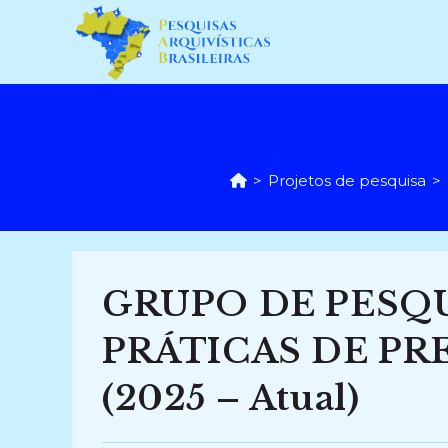
Ir
para
o
conteúdo
>
Projetos de pesquisa
>
GRUPO DE PESQU
PRÁTICAS DE PR
(2025 – Atual)