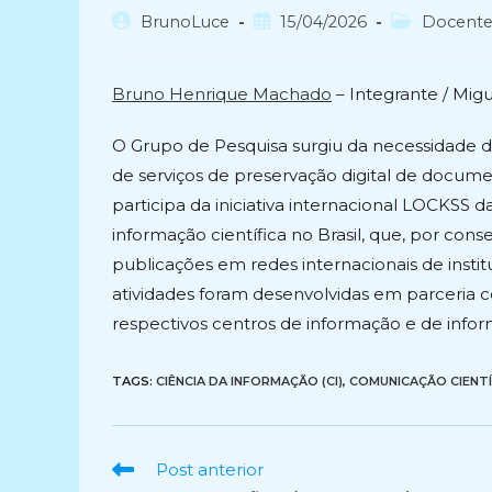
Autor
Post
Categoria
BrunoLuce
15/04/2026
Docent
do
publicado:
do
post:
post:
Bruno Henrique Machado
– Integrante / Mig
O Grupo de Pesquisa surgiu da necessidade d
de serviços de preservação digital de documen
participa da iniciativa internacional LOCKSS da
informação científica no Brasil, que, por cons
publicações em redes internacionais de institu
atividades foram desenvolvidas em parceria c
respectivos centros de informação e de infor
TAGS:
CIÊNCIA DA INFORMAÇÃO (CI)
,
COMUNICAÇÃO CIENTÍ
Ler
Post anterior
mais