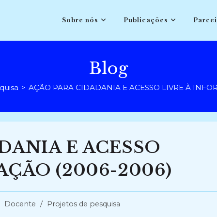
Sobre nós
Publicações
Parcei
Blog
quisa
>
AÇÃO PARA CIDADANIA E ACESSO LIVRE À INFO
DANIA E ACESSO
AÇÃO (2006-2006)
tegoria
Docente
/
Projetos de pesquisa