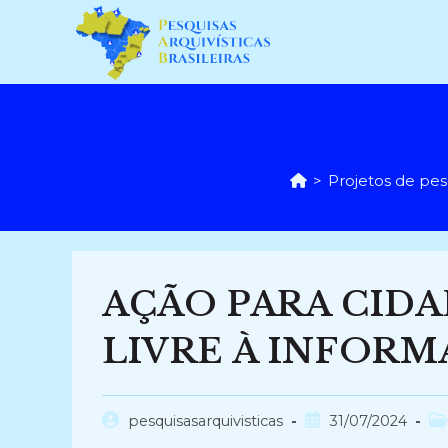
Ir
para
o
conteúdo
>
Projetos de pes
AÇÃO PARA CIDA
LIVRE À INFORM
Autor
Post
Ca
pesquisasarquivisticas
31/07/2024
do
publicado:
do