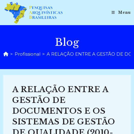
Ir
para
Menu
o
conteúdo
Blog
>
Profissional
>
A RELAÇÃO ENTRE A GESTÃO DE DOC
A RELAÇÃO ENTRE A
GESTÃO DE
DOCUMENTOS E OS
SISTEMAS DE GESTÃO
DE QUALIDADE (2010-