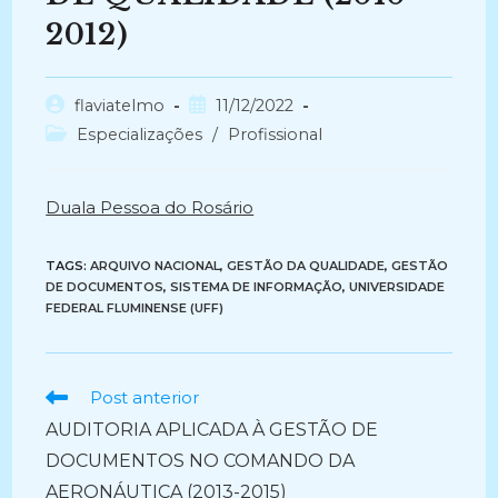
2012)
Autor
Post
flaviatelmo
11/12/2022
do
publicado:
Categoria
Especializações
/
Profissional
post:
do
post:
Duala Pessoa do Rosário
TAGS:
ARQUIVO NACIONAL
,
GESTÃO DA QUALIDADE
,
GESTÃO
DE DOCUMENTOS
,
SISTEMA DE INFORMAÇÃO
,
UNIVERSIDADE
FEDERAL FLUMINENSE (UFF)
Ler
Post anterior
mais
AUDITORIA APLICADA À GESTÃO DE
artigos
DOCUMENTOS NO COMANDO DA
AERONÁUTICA (2013-2015)