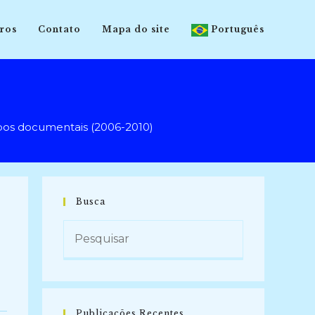
ros
Contato
Mapa do site
Português
os documentais (2006-2010)
Busca
-
Publicações Recentes