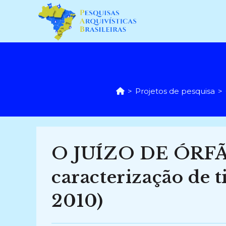
Ir
para
o
conteúdo
>
Projetos de pesquisa
>
O JUÍZO DE ÓRF
caracterização de 
2010)