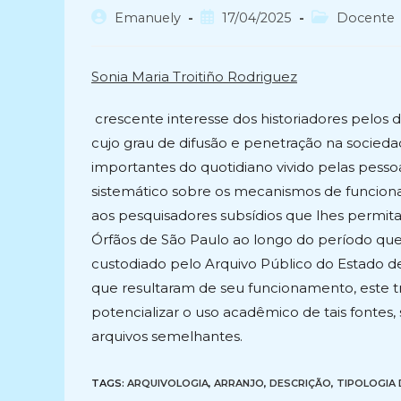
Autor
Post
Categoria
Emanuely
17/04/2025
Docente
do
publicado:
do
post:
post:
Sonia Maria Troitiño Rodriguez
crescente interesse dos historiadores pelos do
cujo grau de difusão e penetração na socied
importantes do quotidiano vivido pelas pes
sistemático sobre os mecanismos de funcion
aos pesquisadores subsídios que lhes permit
Órfãos de São Paulo ao longo do período que 
custodiado pelo Arquivo Público do Estado de
que resultaram de seu funcionamento, este t
potencializar o uso acadêmico de tais fontes,
arquivos semelhantes.
TAGS:
ARQUIVOLOGIA
,
ARRANJO
,
DESCRIÇÃO
,
TIPOLOGIA