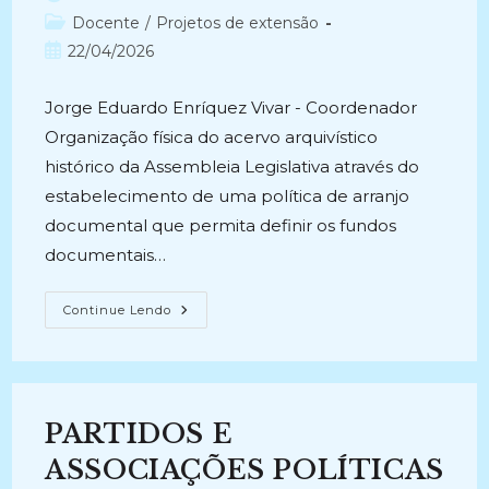
do
Categoria
Docente
/
Projetos de extensão
post:
do
Post
22/04/2026
post:
publicado:
Jorge Eduardo Enríquez Vivar - Coordenador
Organização física do acervo arquivístico
histórico da Assembleia Legislativa através do
estabelecimento de uma política de arranjo
documental que permita definir os fundos
documentais…
ORGANIZAÇÃO
Continue Lendo
DO
ACERVO
HISTÓRICO
DA
ASSEMBLEIA
LEGISLATIVA
(2004-
PARTIDOS E
2005)
ASSOCIAÇÕES POLÍTICAS