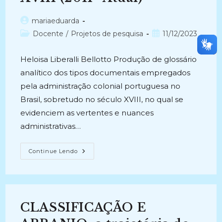
Arquivística
(2008-
2010)
Autor
mariaeduarda
do
Categoria
Post
Docente
/
Projetos de pesquisa
11/12/2023
post:
do
publicado:
post:
Heloisa Liberalli Bellotto Produção de glossário
analítico dos tipos documentais empregados
pela administração colonial portuguesa no
Brasil, sobretudo no século XVIII, no qual se
evidenciem as vertentes e nuances
administrativas…
TIPOLOGIA
Continue Lendo
DOCUMENTAL
DA
ADMINISTRAÇÃO
LUSO-
BRASILEIRA
NO
SÉCULO
CLASSIFICAÇÃO E
XVIII
(2011-
Atual)