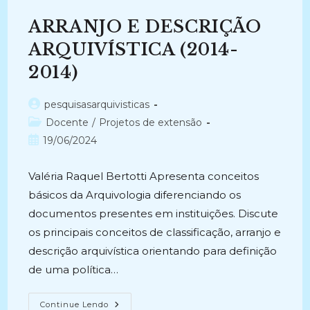
DO
TRIBUNAL
ARRANJO E DESCRIÇÃO
REGIONAL
ELEITORAL
–
ARQUIVÍSTICA (2014-
TRE:
Comarca
2014)
De
Borba
E
Comarca
Autor
pesquisasarquivisticas
De
do
Categoria
Docente
/
Projetos de extensão
Humaitá
(2015-
post:
do
Post
19/06/2024
2016)
post:
publicado:
Valéria Raquel Bertotti Apresenta conceitos
básicos da Arquivologia diferenciando os
documentos presentes em instituições. Discute
os principais conceitos de classificação, arranjo e
descrição arquivística orientando para definição
de uma política…
ARRANJO
Continue Lendo