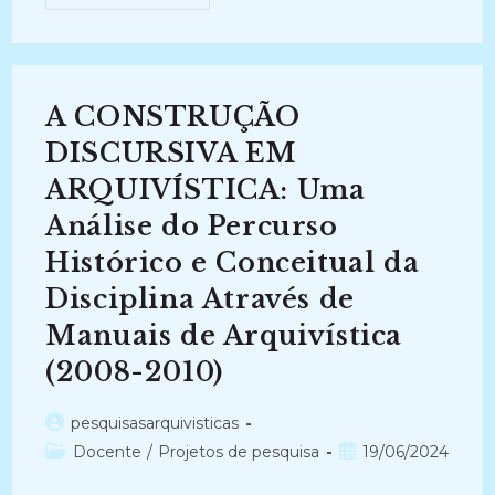
E
DESCRIÇÃO
ARQUIVÍSTICA
(2014-
2014)
A CONSTRUÇÃO
DISCURSIVA EM
ARQUIVÍSTICA: Uma
Análise do Percurso
Histórico e Conceitual da
Disciplina Através de
Manuais de Arquivística
(2008-2010)
Autor
pesquisasarquivisticas
do
Categoria
Post
Docente
/
Projetos de pesquisa
19/06/2024
post:
do
publicado: