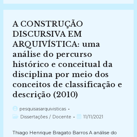
PRINCÍPIO
DA
ORDEM
ORIGINAL
NA
A CONSTRUÇÃO
ELABORAÇÃO
DO
ARRANJO:
DISCURSIVA EM
Um
Estudo
ARQUIVÍSTICA: uma
De
Caso
análise do percurso
Do
Arquivo
Pessoal
histórico e conceitual da
De
Américo
disciplina por meio dos
Jacobina
Lacombe
conceitos de classificação e
(2014)
descrição (2010)
Autor
pesquisasarquivisticas
do
Categoria
Post
Dissertações
/
Docente
11/11/2021
post:
do
publicado:
post:
Thiago Henrique Bragato Barros A análise do