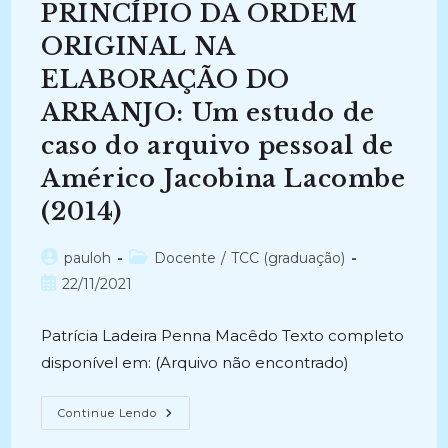
PRINCÍPIO DA ORDEM
ORIGINAL NA
ELABORAÇÃO DO
ARRANJO: Um estudo de
caso do arquivo pessoal de
Américo Jacobina Lacombe
(2014)
Autor
Categoria
pauloh
Docente
/
TCC (graduação)
do
do
Post
22/11/2021
post:
post:
publicado:
Patrícia Ladeira Penna Macêdo Texto completo
disponível em: (Arquivo não encontrado)
A
Continue Lendo
IMPORTÂNCIA
DO