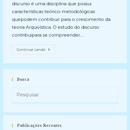
discurso é uma disciplina que possui
características teórico-metodológicas
quepodem contribuir para o crescimento da
teoria Arquivística. O estudo do discurso
contribuipara se compreender…
A
Continue Lendo
CONSTRUÇÃO
DISCURSIVA
EM
ARQUIVÍSTICA:
Uma
Análise
Do
Busca
Percurso
Histórico
E
Conceitual
Da
Disciplina
Por
Meio
Dos
Conceitos
De
Publicações Recentes
Classificação