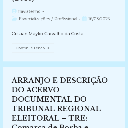
Autor
flaviatelmo
do
Categoria
Post
Especializações
/
Profissional
16/03/2025
post:
do
publicado:
post:
Cristian Mayko Carvalho da Costa
CLASSIFICAÇÃO
Continue Lendo
E
ARRANJO:
O
Conceito
Por
Trás
Da
ARRANJO E DESCRIÇÃO
Dicotomia
Da
Organização
DO ACERVO
De
Documentos
DOCUMENTAL DO
De
Arquivo
TRIBUNAL REGIONAL
(2018)
ELEITORAL – TRE:
Comarca de Borba e