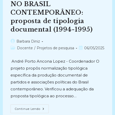
NO BRASIL
CONTEMPORÂNEO:
proposta de tipologia
documental (1994-1995)
Autor
Barbara Diniz
do
Categoria
Post
Docente
/
Projetos de pesquisa
06/05/2025
post:
do
publicado:
post:
André Porto Ancona Lopez - Coordenador O
projeto propôs normalização tipológica
específica da produção documental de
partidos e associações políticas do Brasil
contemporâneo. Verificou a adequação da
proposta tipológica ao processo…
PARTIDOS
Continue Lendo
E