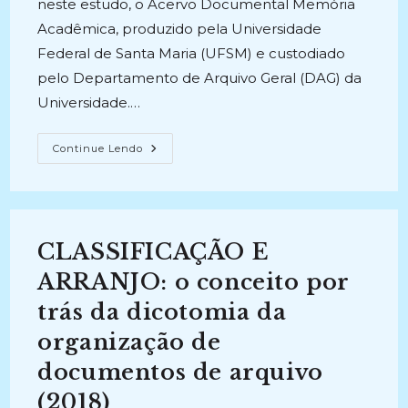
neste estudo, o Acervo Documental Memória
Acadêmica, produzido pela Universidade
Federal de Santa Maria (UFSM) e custodiado
pelo Departamento de Arquivo Geral (DAG) da
Universidade.…
ARRANJO
Continue Lendo
E
DESCRIÇÃO
DO
ACERVO
DOCUMENTAL
MEMÓRIA
ACADÊMICA:
CLASSIFICAÇÃO E
Vestígios
Da
Ditadura
ARRANJO: o conceito por
Civil-
Militar
trás da dicotomia da
Na
UFSM
organização de
(2017)
documentos de arquivo
(2018)