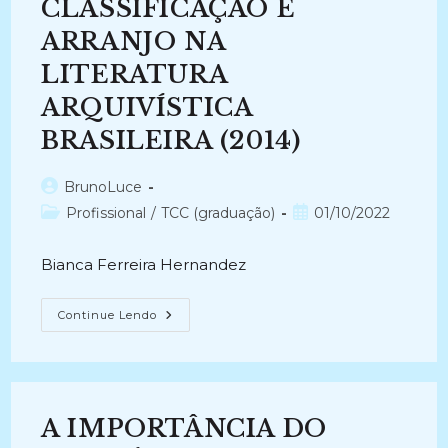
Dos
CLASSIFICAÇÃO E
Quadros
De
ARRANJO NA
Arranjo
Do
LITERATURA
Arquivo
Público
Do
ARQUIVÍSTICA
Estado
Do
BRASILEIRA (2014)
Pará.
(2016)
Autor
BrunoLuce
do
Categoria
Post
Profissional
/
TCC (graduação)
01/10/2022
post:
do
publicado:
post:
Bianca Ferreira Hernandez
ESTUDO
Continue Lendo
SOBRE
CLASSIFICAÇÃO
E
ARRANJO
NA
LITERATURA
ARQUIVÍSTICA
A IMPORTÂNCIA DO
BRASILEIRA
(2014)