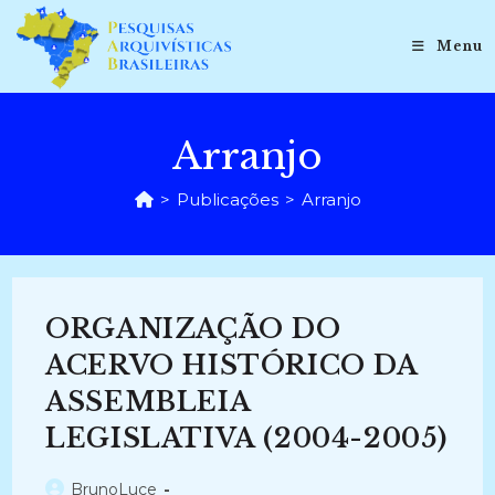
Ir
para
Menu
o
conteúdo
Arranjo
>
Publicações
>
Arranjo
ORGANIZAÇÃO DO
ACERVO HISTÓRICO DA
ASSEMBLEIA
LEGISLATIVA (2004-2005)
Autor
BrunoLuce