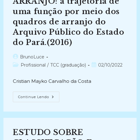
ARRANJO: a trajetória de
uma função por meio dos
quadros de arranjo do
Arquivo Público do Estado
do Pará.(2016)
Autor
BrunoLuce
do
Categoria
Post
Profissional
/
TCC (graduação)
02/10/2022
post:
do
publicado:
post:
Cristian Mayko Carvalho da Costa
CLASSIFICAÇÃO
Continue Lendo
E
ARRANJO:
A
Trajetória
De
Uma
Função
ESTUDO SOBRE
Por
Meio