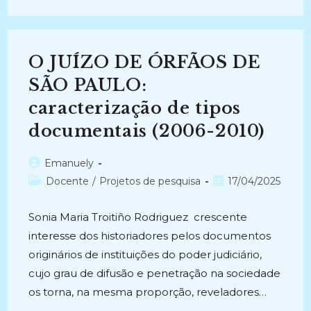
ASSOCIAÇÕES
POLÍTICAS
NO
BRASIL
CONTEMPORÂNEO:
Proposta
O JUÍZO DE ÓRFÃOS DE
De
Tipologia
Documental
SÃO PAULO:
(1994-
1995)
caracterização de tipos
documentais (2006-2010)
Autor
Emanuely
do
Categoria
Post
Docente
/
Projetos de pesquisa
17/04/2025
post:
do
publicado:
post:
Sonia Maria Troitiño Rodriguez crescente
interesse dos historiadores pelos documentos
originários de instituições do poder judiciário,
cujo grau de difusão e penetração na sociedade
os torna, na mesma proporção, reveladores…