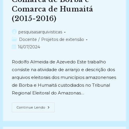
Comarca de Humaitá
(2015-2016)
Autor
pesquisasarquivisticas
do
Categoria
Docente
/
Projetos de extensão
post:
do
Post
16/07/2024
post:
publicado:
Rodolfo Almeida de Azevedo Este trabalho
consiste na atividade de arranjo e descrição dos
arquivos eleitorais dos municípios amazonenses
de Borba e Humaitá custodiados no Tribunal
Regional Eleitoral do Amazonas…
ARRANJO
Continue Lendo
E
DESCRIÇÃO
DO
ACERVO
DOCUMENTAL