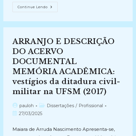
O
Continue Lendo
JUÍZO
DE
ÓRFÃOS
DE
SÃO
PAULO:
Caracterização
ARRANJO E DESCRIÇÃO
De
Tipos
Documentais
DO ACERVO
(2006-
2010)
DOCUMENTAL
MEMÓRIA ACADÊMICA:
vestígios da ditadura civil-
militar na UFSM (2017)
Autor
Categoria
pauloh
Dissertações
/
Profissional
do
do
Post
27/03/2025
post:
post:
publicado:
Maiara de Arruda Nascimento Apresenta-se,