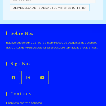
UNIVERSIDADE FEDERAL FLUMINENSE (UFF)
(119)
Sobre Nós
Espaço criado em 2021 para disseminação de pesquisas de docentes
dos Cursos de Arquivologia brasileiros sobre temáticas arquivísticas .
Siga-Nos
Abre
Abre
Abre
em
em
em
Contatos
uma
uma
uma
Entre em contato conosco.
nova
nova
nova