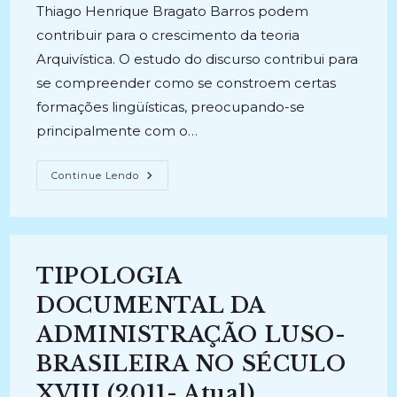
post:
Thiago Henrique Bragato Barros podem
contribuir para o crescimento da teoria
Arquivística. O estudo do discurso contribui para
se compreender como se constroem certas
formações lingüísticas, preocupando-se
principalmente com o…
A
Continue Lendo
CONSTRUÇÃO
DISCURSIVA
EM
ARQUIVÍSTICA:
Uma
Análise
Do
TIPOLOGIA
Percurso
Histórico
E
DOCUMENTAL DA
Conceitual
Da
ADMINISTRAÇÃO LUSO-
Disciplina
Através
BRASILEIRA NO SÉCULO
De
Manuais
De
XVIII (2011- Atual)