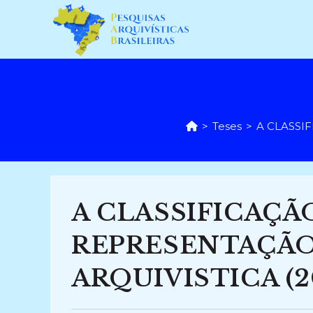
Ir
para
o
conteúdo
>
Teses
>
A CLASSI
A CLASSIFICAÇÃ
REPRESENTAÇÃO
ARQUIVISTICA (2