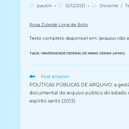
Autor
Post
Categoria
pauloh
12/12/2021
Docente
/
T
do
publicado:
do
post:
post:
Rosa Zuleide Lima de Brito
Texto completo disponível em: (arquivo não 
TAGS:
UNIVERSIDADE FEDERAL DE MINAS GERAIS (UFMG)
Ler
Post anterior
mais
POLÍTICAS PÚBLICAS DE ARQUIVO: a gest
artigos
documental do arquivo público do estado 
espírito santo (2013)