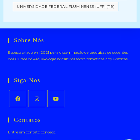
UNIVERSIDADE FEDERAL FLUMINENSE (UFF)
(119)
Sobre Nós
Espaço criado em 2021 para disseminação de pesquisas de docentes
dos Cursos de Arquivologia brasileiros sobre temáticas arquivísticas .
Siga-Nos
Abre
Abre
Abre
em
em
em
Contatos
uma
uma
uma
Entre em contato conosco.
nova
nova
nova