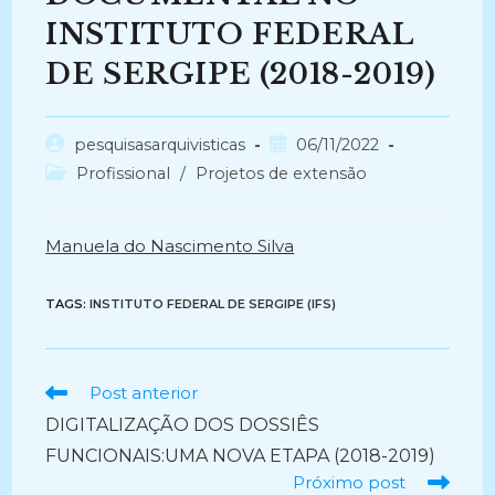
INSTITUTO FEDERAL
DE SERGIPE (2018-2019)
Autor
Post
pesquisasarquivisticas
06/11/2022
do
publicado:
Categoria
Profissional
/
Projetos de extensão
post:
do
post:
Manuela do Nascimento Silva
TAGS:
INSTITUTO FEDERAL DE SERGIPE (IFS)
Ler
Post anterior
mais
DIGITALIZAÇÃO DOS DOSSIÊS
artigos
FUNCIONAIS:UMA NOVA ETAPA (2018-2019)
Próximo post