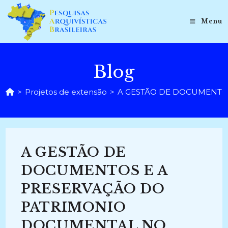
Ir
para
Menu
o
conteúdo
Blog
>
Projetos de extensão
>
A GESTÃO DE DOCUMENTOS
A GESTÃO DE
DOCUMENTOS E A
PRESERVAÇÃO DO
PATRIMONIO
DOCUMENTAL NO