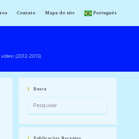
ros
Contato
Mapa do site
Português
vídeo (2012-2013)
Busca
Publicações Recentes