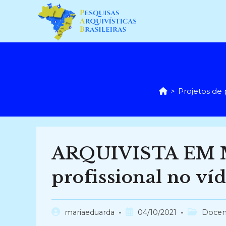
Ir
para
o
conteúdo
>
Projetos de 
ARQUIVISTA EM
profissional no ví
Autor
Post
Categoria
mariaeduarda
04/10/2021
Docen
do
publicado:
do