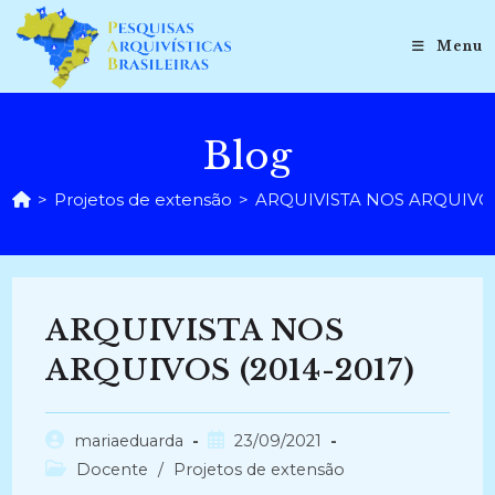
Ir
para
Menu
o
conteúdo
Blog
>
Projetos de extensão
>
ARQUIVISTA NOS ARQUIVOS 
ARQUIVISTA NOS
ARQUIVOS (2014-2017)
Autor
Post
mariaeduarda
23/09/2021
do
publicado:
Categoria
Docente
/
Projetos de extensão
post:
do