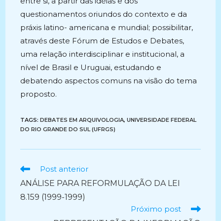
entre si, a partir das idéias e dos
questionamentos oriundos do contexto e da
práxis latino- americana e mundial; possibilitar,
através deste Fórum de Estudos e Debates,
uma relação interdisciplinar e institucional, a
nível de Brasil e Uruguai, estudando e
debatendo aspectos comuns na visão do tema
proposto.
TAGS:
DEBATES EM ARQUIVOLOGIA
,
UNIVERSIDADE FEDERAL
DO RIO GRANDE DO SUL (UFRGS)
Ler
Post anterior
mais
ANÁLISE PARA REFORMULAÇÃO DA LEI
artigos
8.159 (1999-1999)
Próximo post