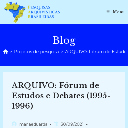
Ir
para
Menu
o
conteúdo
Blog
>
Projetos de pesquisa
>
ARQUIVO: Fórum de Estudos 
ARQUIVO: Fórum de
Estudos e Debates (1995-
1996)
Autor
Post
mariaeduarda
30/09/2021