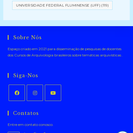
UNIVERSIDADE FEDERAL FLUMINENSE (UFF)
(119)
Sobre Nós
Espaço criado em 2021 para disseminação de pesquisas de docentes
dos Cursos de Arquivologia brasileiros sobre temáticas arquivísticas .
Siga-Nos
Abre
Abre
Abre
em
em
em
Contatos
uma
uma
uma
Entre em contato conosco.
nova
nova
nova