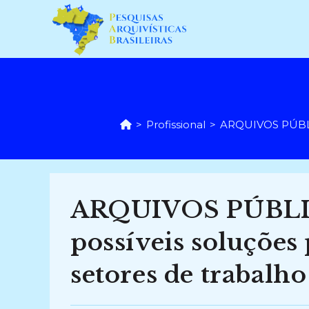
Ir
para
o
conteúdo
>
Profissional
>
ARQUIVOS PÚBLIC
ARQUIVOS PÚBLICO
possíveis soluções
setores de trabalho