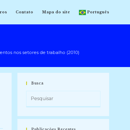
ros
Contato
Mapa do site
Português
tos nos setores de trabalho (2010)
Busca
Publicações Recentes