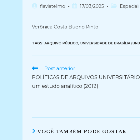
Autor
Post
Categoria
flaviatelmo
17/03/2025
Especial
do
publicado:
do
post:
post:
Verônica Costa Bueno Pinto
TAGS:
ARQUIVO PÚBLICO
,
UNIVERSIDADE DE BRASÍLIA (UNB
Ler
Post anterior
mais
POLÍTICAS DE ARQUIVOS UNIVERSITÁRIO
artigos
um estudo analítico (2012)
VOCÊ TAMBÉM PODE GOSTAR