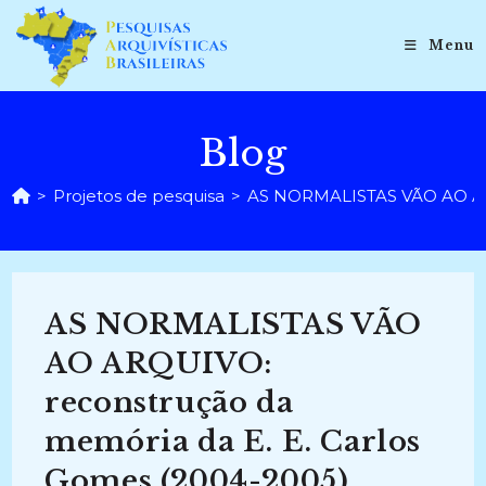
Ir
para
Menu
o
conteúdo
Blog
>
Projetos de pesquisa
>
AS NORMALISTAS VÃO AO ARQ
AS NORMALISTAS VÃO
AO ARQUIVO:
reconstrução da
memória da E. E. Carlos
Gomes (2004-2005)