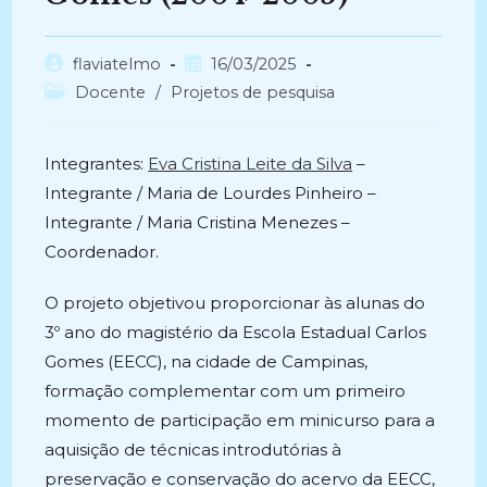
Autor
Post
flaviatelmo
16/03/2025
do
publicado:
Categoria
Docente
/
Projetos de pesquisa
post:
do
post:
Integrantes:
Eva Cristina Leite da Silva
–
Integrante / Maria de Lourdes Pinheiro –
Integrante / Maria Cristina Menezes –
Coordenador.
O projeto objetivou proporcionar às alunas do
3º ano do magistério da Escola Estadual Carlos
Gomes (EECC), na cidade de Campinas,
formação complementar com um primeiro
momento de participação em minicurso para a
aquisição de técnicas introdutórias à
preservação e conservação do acervo da EECC,