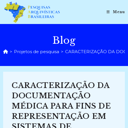
Ir
para
Menu
o
conteúdo
Blog
>
Projetos de pesquisa
>
CARACTERIZAÇÃO DA DOCU
CARACTERIZAÇÃO DA
DOCUMENTAÇÃO
MÉDICA PARA FINS DE
REPRESENTAÇÃO EM
SISTEMAS DE