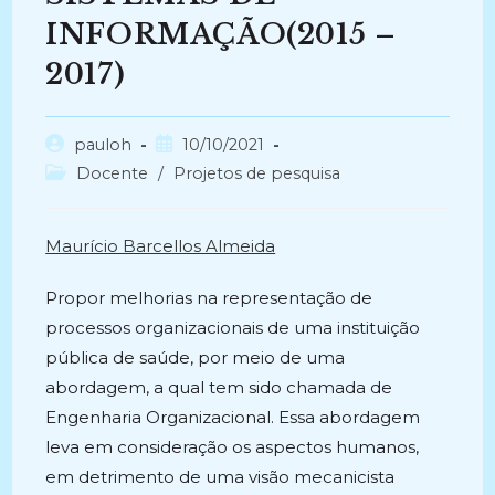
INFORMAÇÃO(2015 –
2017)
Autor
Post
pauloh
10/10/2021
do
publicado:
Categoria
Docente
/
Projetos de pesquisa
post:
do
post:
Maurício Barcellos Almeida
Propor melhorias na representação de
processos organizacionais de uma instituição
pública de saúde, por meio de uma
abordagem, a qual tem sido chamada de
Engenharia Organizacional. Essa abordagem
leva em consideração os aspectos humanos,
em detrimento de uma visão mecanicista