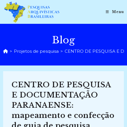
Ir
para
Menu
o
conteúdo
Blog
>
Projetos de pesquisa
>
CENTRO DE PESQUISA E DOC
CENTRO DE PESQUISA
E DOCUMENTAÇÃO
PARANAENSE:
mapeamento e confecção
de guia de pesquisa