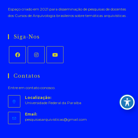
Espaço criado em 2021 para disseminação de pesquisas de docentes
dos Cursos de Arquivologia brasileiros sobre temáticas arquivísticas .
Siga-Nos
Abre
Abre
Abre
em
em
em
Contatos
uma
uma
uma
Entre em contato conosco.
nova
nova
nova
aba
aba
aba
Localização:
Universidade Federal da Paraíba
Email:
Abre
pesquisasarquivisticas@gmail.com
em
seu
aplicativo