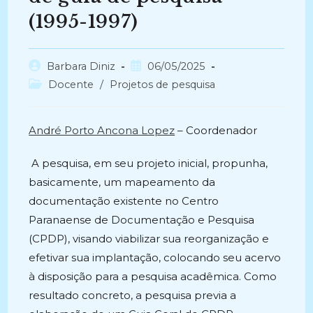
(1995-1997)
Autor
Post
Barbara Diniz
06/05/2025
do
publicado:
Categoria
Docente
/
Projetos de pesquisa
post:
do
post:
André Porto Ancona Lopez
– Coordenador
A pesquisa, em seu projeto inicial, propunha,
basicamente, um mapeamento da
documentação existente no Centro
Paranaense de Documentação e Pesquisa
(CPDP), visando viabilizar sua reorganização e
efetivar sua implantação, colocando seu acervo
à disposição para a pesquisa acadêmica. Como
resultado concreto, a pesquisa previa a