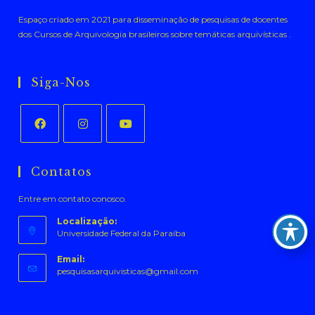
Espaço criado em 2021 para disseminação de pesquisas de docentes
dos Cursos de Arquivologia brasileiros sobre temáticas arquivísticas .
Siga-Nos
Abre
Abre
Abre
em
em
em
Contatos
uma
uma
uma
Entre em contato conosco.
nova
nova
nova
aba
aba
aba
Localização:
Universidade Federal da Paraíba
Email:
Abre
pesquisasarquivisticas@gmail.com
em
seu
aplicativo