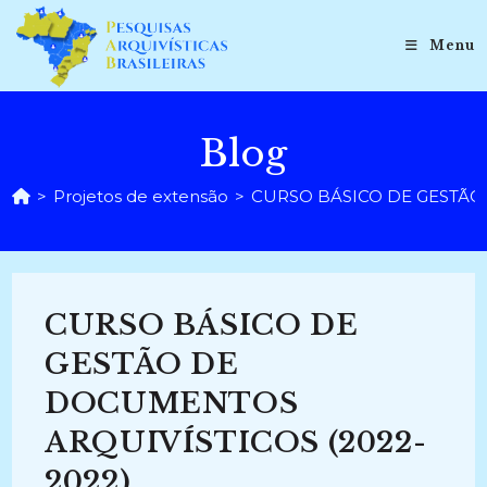
Ir
para
Menu
o
conteúdo
Blog
>
Projetos de extensão
>
CURSO BÁSICO DE GESTÃO
CURSO BÁSICO DE
GESTÃO DE
DOCUMENTOS
ARQUIVÍSTICOS (2022-
2022)