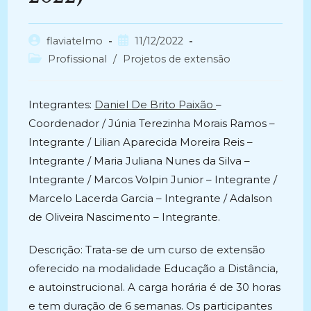
Autor
Post
flaviatelmo
11/12/2022
do
publicado:
Categoria
Profissional
/
Projetos de extensão
post:
do
post:
Integrantes:
Daniel De Brito Paixão
–
Coordenador / Júnia Terezinha Morais Ramos –
Integrante / Lilian Aparecida Moreira Reis –
Integrante / Maria Juliana Nunes da Silva –
Integrante / Marcos Volpin Junior – Integrante /
Marcelo Lacerda Garcia – Integrante / Adalson
de Oliveira Nascimento – Integrante.
Descrição: Trata-se de um curso de extensão
oferecido na modalidade Educação a Distância,
e autoinstrucional. A carga horária é de 30 horas
e tem duração de 6 semanas. Os participantes