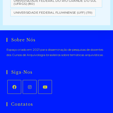
UNIVERSIDADE FEDERAL DO RIO GRANDE DO SUL
(UFRGS)
(80)
UNIVERSIDADE FEDERAL FLUMINENSE (UFF)
(119)
Sobre Nós
Espaço criado em 2021 para disseminação de pesquisas de docentes
dos Cursos de Arquivologia brasileiros sobre temáticas arquivísticas .
Siga-Nos
Abre
Abre
Abre
em
em
em
Contatos
uma
uma
uma