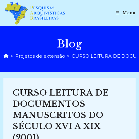
Ir
para
Menu
o
conteúdo
Blog
>
Projetos de extensão
>
CURSO LEITURA DE DOCUM
CURSO LEITURA DE
DOCUMENTOS
MANUSCRITOS DO
SÉCULO XVI A XIX
(2001)