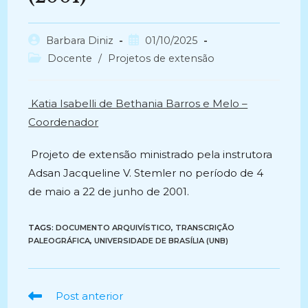
Autor
Post
Barbara Diniz
01/10/2025
do
publicado:
Categoria
Docente
/
Projetos de extensão
post:
do
post:
Katia Isabelli de Bethania Barros e Melo –
Coordenador
Projeto de extensão ministrado pela instrutora
Adsan Jacqueline V. Stemler no período de 4
de maio a 22 de junho de 2001.
TAGS:
DOCUMENTO ARQUIVÍSTICO
,
TRANSCRIÇÃO
PALEOGRÁFICA
,
UNIVERSIDADE DE BRASÍLIA (UNB)
Ler
Post anterior