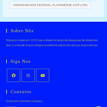
UNIVERSIDADE FEDERAL FLUMINENSE (UFF)
(119)
Sobre Nós
Espaço criado em 2021 para disseminação de pesquisas de docentes
dos Cursos de Arquivologia brasileiros sobre temáticas arquivísticas .
Siga-Nos
Abre
Abre
Abre
em
em
em
Contatos
uma
uma
uma
Entre em contato conosco.
nova
nova
nova