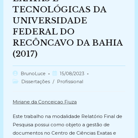
TECNOLÓGICAS DA
UNIVERSIDADE
FEDERAL DO
RECÔNCAVO DA BAHIA
(2017)
Autor
Post
BrunoLuce
15/08/2023
do
publicado:
Categoria
Dissertações
/
Profissional
post:
do
post:
Miriane da Conceicao Fiuza
Este trabalho na modalidade Relatório Final de
Pesquisa possui como objeto a gestão de
documentos no Centro de Ciências Exatas e