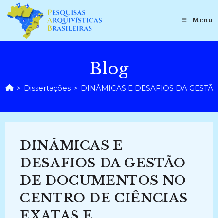
Ir
para
Menu
o
conteúdo
Blog
>
Dissertações
>
DINÂMICAS E DESAFIOS DA GESTÃ
DINÂMICAS E
DESAFIOS DA GESTÃO
DE DOCUMENTOS NO
CENTRO DE CIÊNCIAS
EXATAS E