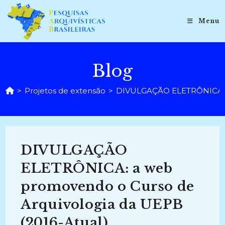
Ir
para
Menu
o
conteúdo
Blog
>
Projetos de extensão
>
DIVULGAÇÃO ELETRÔNICA: a 
DIVULGAÇÃO
ELETRÔNICA: a web
promovendo o Curso de
Arquivologia da UEPB
(2016-Atual)