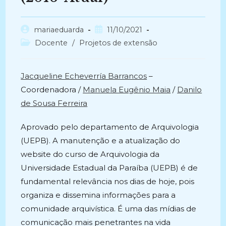
Autor
Post
mariaeduarda
11/10/2021
do
publicado:
Categoria
Docente
/
Projetos de extensão
post:
do
post:
Jacqueline Echeverría Barrancos
–
Coordenadora /
Manuela Eugênio Maia
/
Danilo
de Sousa Ferreira
Aprovado pelo departamento de Arquivologia
(UEPB). A manutenção e a atualização do
website do curso de Arquivologia da
Universidade Estadual da Paraíba (UEPB) é de
fundamental relevância nos dias de hoje, pois
organiza e dissemina informações para a
comunidade arquivística. É uma das mídias de
comunicação mais penetrantes na vida