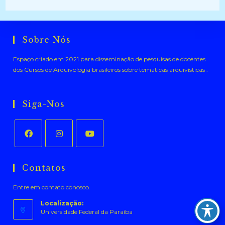
Sobre Nós
Espaço criado em 2021 para disseminação de pesquisas de docentes
dos Cursos de Arquivologia brasileiros sobre temáticas arquivísticas .
Siga-Nos
Abre
Abre
Abre
em
em
em
Contatos
uma
uma
uma
Entre em contato conosco.
nova
nova
nova
aba
aba
aba
Localização:
Universidade Federal da Paraíba