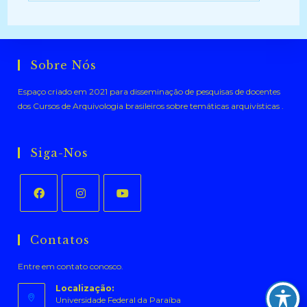
Sobre Nós
Espaço criado em 2021 para disseminação de pesquisas de docentes
dos Cursos de Arquivologia brasileiros sobre temáticas arquivísticas .
Siga-Nos
Abre
Abre
Abre
em
em
em
Contatos
uma
uma
uma
Entre em contato conosco.
nova
nova
nova
aba
aba
aba
Localização:
Universidade Federal da Paraíba