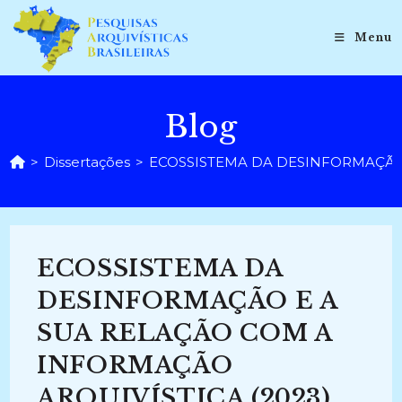
Ir
para
Menu
o
conteúdo
Blog
>
Dissertações
>
ECOSSISTEMA DA DESINFORMAÇÃO 
ECOSSISTEMA DA
DESINFORMAÇÃO E A
SUA RELAÇÃO COM A
INFORMAÇÃO
ARQUIVÍSTICA (2023)