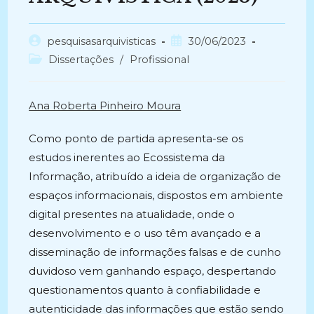
Autor
Post
pesquisasarquivisticas
30/06/2023
do
publicado:
Categoria
Dissertações
/
Profissional
post:
do
post:
Ana Roberta Pinheiro Moura
Como ponto de partida apresenta-se os
estudos inerentes ao Ecossistema da
Informação, atribuído a ideia de organização de
espaços informacionais, dispostos em ambiente
digital presentes na atualidade, onde o
desenvolvimento e o uso têm avançado e a
disseminação de informações falsas e de cunho
duvidoso vem ganhando espaço, despertando
questionamentos quanto à confiabilidade e
autenticidade das informações que estão sendo