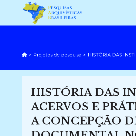
Ir
para
o
conteúdo
>
Projetos de pesquisa
>
HISTÓRIA DAS INST
HISTÓRIA DAS I
ACERVOS E PRÁT
A CONCEPÇÃO D
DOCUMENTAL NO