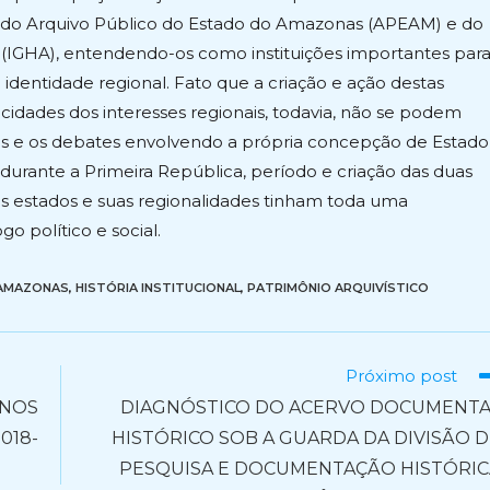
ão do Arquivo Público do Estado do Amazonas (APEAM) e do
s (IGHA), entendendo-os como instituições importantes par
dentidade regional. Fato que a criação e ação destas
cidades dos interesses regionais, todavia, não se podem
cias e os debates envolvendo a própria concepção de Estado
urante a Primeira República, período e criação das duas
 os estados e suas regionalidades tinham toda uma
o político e social.
 AMAZONAS
,
HISTÓRIA INSTITUCIONAL
,
PATRIMÔNIO ARQUIVÍSTICO
Próximo post
 NOS
DIAGNÓSTICO DO ACERVO DOCUMENTA
018-
HISTÓRICO SOB A GUARDA DA DIVISÃO 
PESQUISA E DOCUMENTAÇÃO HISTÓRIC