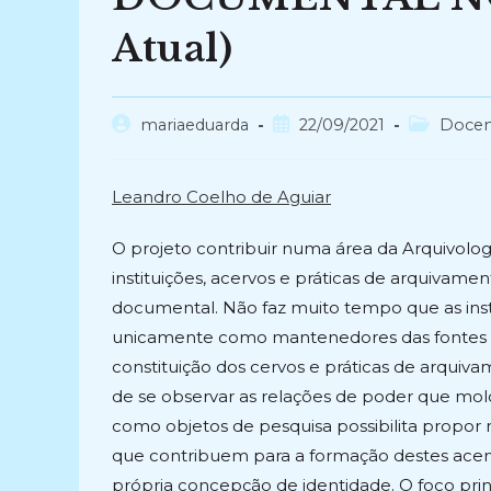
Atual)
Autor
Post
Categoria
mariaeduarda
22/09/2021
Docen
do
publicado:
do
post:
post:
Leandro Coelho de Aguiar
O projeto contribuir numa área da Arquivolog
instituições, acervos e práticas de arquivame
documental. Não faz muito tempo que as insti
unicamente como mantenedores das fontes pa
constituição dos cervos e práticas de arqui
de se observar as relações de poder que molda
como objetos de pesquisa possibilita propor 
que contribuem para a formação destes acer
própria concepção de identidade. O foco pri