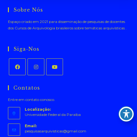
Sobre Nós
Espaço criado em 2021 para disseminação de pesquisas de docentes
dos Cursos de Arquivologia brasileiros sobre temáticas arquivísticas .
Siga-Nos
Abre
Abre
Abre
em
em
em
Contatos
uma
uma
uma
Entre em contato conosco.
nova
nova
nova
aba
aba
aba
Localização:
Universidade Federal da Paraíba
Email:
Abre
pesquisasarquivisticas@gmail.com
em