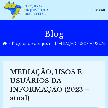
Ir
para
Menu
o
conteúdo
Blog
>
Projetos de pesquisa
>
MEDIAÇÃO, USOS E USUÁRIO
MEDIAÇÃO, USOS E
USUÁRIOS DA
INFORMAÇÃO (2023 –
atual)