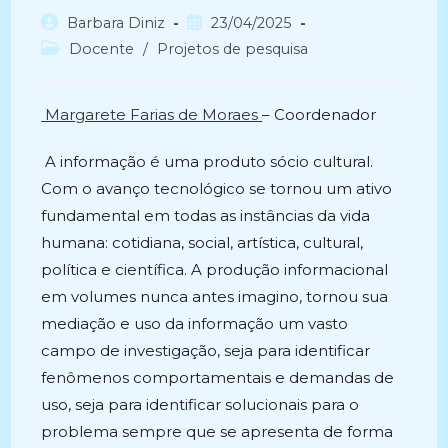
Autor
Post
Barbara Diniz
23/04/2025
do
publicado:
Categoria
Docente
/
Projetos de pesquisa
post:
do
post:
Margarete Farias de Moraes
– Coordenador
A informação é uma produto sócio cultural.
Com o avanço tecnológico se tornou um ativo
fundamental em todas as instâncias da vida
humana: cotidiana, social, artística, cultural,
política e científica. A produção informacional
em volumes nunca antes imagino, tornou sua
mediação e uso da informação um vasto
campo de investigação, seja para identificar
fenômenos comportamentais e demandas de
uso, seja para identificar solucionais para o
problema sempre que se apresenta de forma