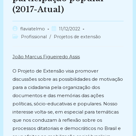
(2017-Atual)
Autor
Post
flaviatelmo
11/12/2022
do
publicado:
Categoria
Profissional
/
Projetos de extensão
post:
do
post:
João Marcus Figueiredo Assis
O Projeto de Extensão visa promover
discussões sobre as possibilidades de motivação
para a cidadania pela organização dos
documentos e das memórias das ações
políticas, sócio-educativas e populares. Nosso
interesse volta-se, em especial para temáticas
que nos conduzam à reflexão sobre os
processos ditatoriais e democráticos no Brasil e