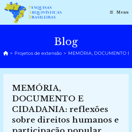
Ir
para
Menu
o
conteúdo
Blog
>
Projetos de extensão
>
MEMÓRIA, DOCUMENTO E CIDA
MEMÓRIA,
DOCUMENTO E
CIDADANIA: reflexões
sobre direitos humanos e
participação popular