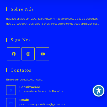
Sobre Nós
Espaço criado em 2021 para disseminação de pesquisas de docentes
dos Cursos de Arquivologia brasileiros sobre temáticas arquivísticas .
Siga-Nos
Abre
Abre
Abre
em
em
em
Contatos
uma
uma
uma
Entre em contato conosco.
nova
nova
nova
aba
aba
aba
Localização:
Universidade Federal da Paraíba
Email:
Abre
pesquisasarquivisticas@gmail.com