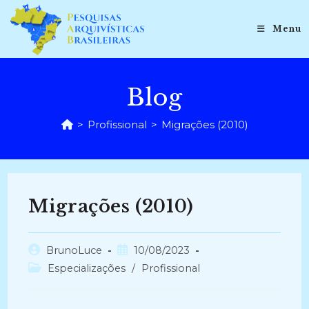
Ir
para
Menu
o
conteúdo
Blog
>
Profissional
>
Migrações (2010)
Migrações (2010)
Autor
Post
BrunoLuce
10/08/2023
do
publicado:
Categoria
Especializações
/
Profissional
post:
do
post: