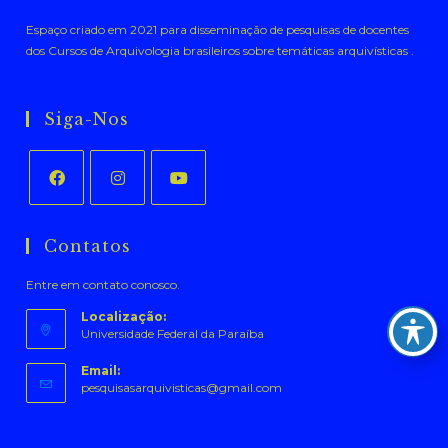
Espaço criado em 2021 para disseminação de pesquisas de docentes
dos Cursos de Arquivologia brasileiros sobre temáticas arquivísticas .
Siga-Nos
Abre
Abre
Abre
em
em
em
Contatos
uma
uma
uma
Entre em contato conosco.
nova
nova
nova
aba
aba
aba
Localização:
Universidade Federal da Paraíba
Email:
Abre
pesquisasarquivisticas@gmail.com
em
seu
aplicativo