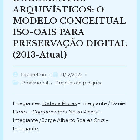
ARQUIVÍSTICOS: O
MODELO CONCEITUAL
ISO-OAIS PARA
PRESERVAÇÃO DIGITAL
(2013-Atual)
Autor
Post
flaviatelmo
11/12/2022
do
publicado:
Categoria
Profissional
/
Projetos de pesquisa
post:
do
post:
Integrantes:
Débora Flores
– Integrante / Daniel
Flores – Coordenador / Neiva Pavezi –
Integrante / Jorge Alberto Soares Cruz –
Integrante.