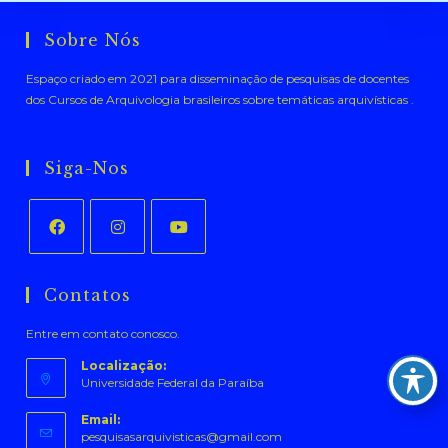
Sobre Nós
Espaço criado em 2021 para disseminação de pesquisas de docentes
dos Cursos de Arquivologia brasileiros sobre temáticas arquivísticas .
Siga-Nos
Abre
Abre
Abre
em
em
em
Contatos
uma
uma
uma
Entre em contato conosco.
nova
nova
nova
aba
aba
aba
Localização:
Universidade Federal da Paraíba
Email:
Abre
pesquisasarquivisticas@gmail.com