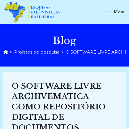
Ir
para
Menu
o
conteúdo
Blog
>
Projetos de pesquisa
>
O SOFTWARE LIVRE ARCHIV
O SOFTWARE LIVRE
ARCHIVEMATICA
COMO REPOSITÓRIO
DIGITAL DE
DOCUMENTOS