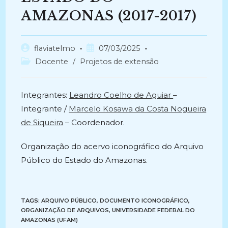
AMAZONAS (2017-2017)
Autor
Post
flaviatelmo
07/03/2025
do
publicado:
Categoria
Docente
/
Projetos de extensão
post:
do
post:
Integrantes:
Leandro Coelho de Aguiar
–
Integrante /
Marcelo Kosawa da Costa Nogueira
de Siqueira
– Coordenador.
Organização do acervo iconográfico do Arquivo
Público do Estado do Amazonas.
TAGS:
ARQUIVO PÚBLICO
,
DOCUMENTO ICONOGRÁFICO
,
ORGANIZAÇÃO DE ARQUIVOS
,
UNIVERSIDADE FEDERAL DO
AMAZONAS (UFAM)