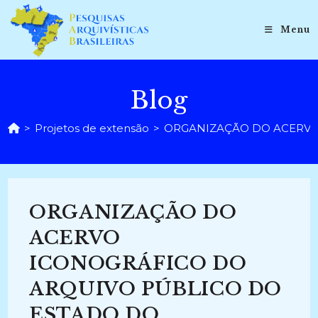
Ir
para
Menu
o
conteúdo
Blog
>
Projetos de extensão
>
ORGANIZAÇÃO DO ACERVO 
ORGANIZAÇÃO DO
ACERVO
ICONOGRÁFICO DO
ARQUIVO PÚBLICO DO
ESTADO DO