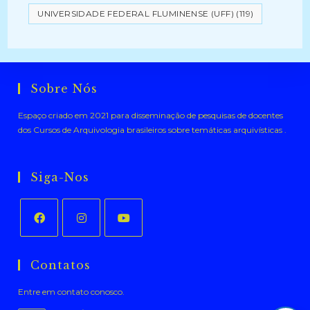
UNIVERSIDADE FEDERAL FLUMINENSE (UFF)
(119)
Sobre Nós
Espaço criado em 2021 para disseminação de pesquisas de docentes
dos Cursos de Arquivologia brasileiros sobre temáticas arquivísticas .
Siga-Nos
Abre
Abre
Abre
em
em
em
Contatos
uma
uma
uma
Entre em contato conosco.
nova
nova
nova