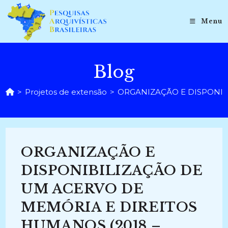
Ir
para
Menu
o
conteúdo
Blog
>
Projetos de extensão
>
ORGANIZAÇÃO E DISPONIBI
ORGANIZAÇÃO E
DISPONIBILIZAÇÃO DE
UM ACERVO DE
MEMÓRIA E DIREITOS
HUMANOS (2018 –