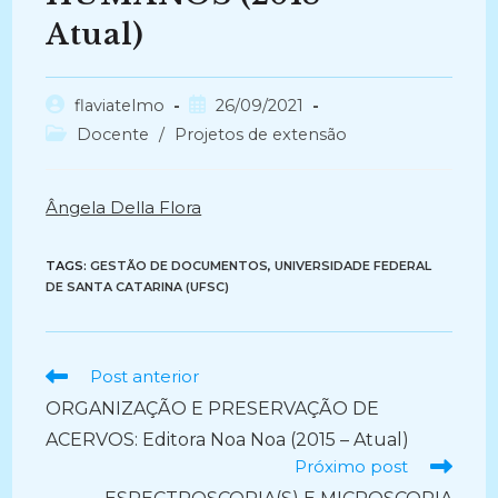
Atual)
Autor
Post
flaviatelmo
26/09/2021
do
publicado:
Categoria
Docente
/
Projetos de extensão
post:
do
post:
Ângela Della Flora
TAGS:
GESTÃO DE DOCUMENTOS
,
UNIVERSIDADE FEDERAL
DE SANTA CATARINA (UFSC)
Ler
Post anterior
mais
ORGANIZAÇÃO E PRESERVAÇÃO DE
artigos
ACERVOS: Editora Noa Noa (2015 – Atual)
Próximo post