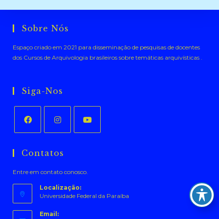
Sobre Nós
Espaço criado em 2021 para disseminação de pesquisas de docentes
dos Cursos de Arquivologia brasileiros sobre temáticas arquivísticas .
Siga-Nos
Abre
Abre
Abre
em
em
em
Contatos
uma
uma
uma
Entre em contato conosco.
nova
nova
nova
aba
aba
aba
Localização:
Universidade Federal da Paraíba
Email: