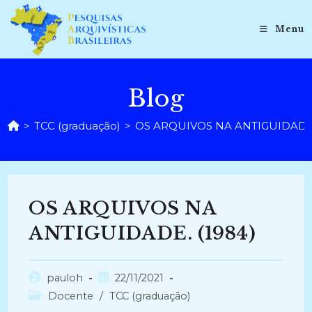
Ir
para
Menu
o
conteúdo
Blog
>
TCC (graduação)
>
OS ARQUIVOS NA ANTIGUIDADE.
OS ARQUIVOS NA
ANTIGUIDADE. (1984)
Autor
Post
pauloh
22/11/2021
do
publicado:
Categoria
Docente
/
TCC (graduação)
post:
do