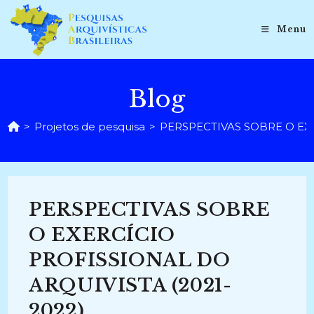
Ir
para
Menu
o
conteúdo
Blog
>
Projetos de pesquisa
>
PERSPECTIVAS SOBRE O EXE
PERSPECTIVAS SOBRE
O EXERCÍCIO
PROFISSIONAL DO
ARQUIVISTA (2021-
2022)