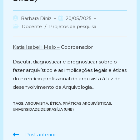
Autor
Post
Barbara Diniz
20/05/2025
do
publicado:
Categoria
Docente
/
Projetos de pesquisa
post:
do
post:
Katia Isabelli Melo –
Coordenador
Discutir, diagnosticar e prognosticar sobre o
fazer arquivístico e as implicações legais e éticas
do exercício profissional do arquivista à luz do
desenvolvimento da Arquivologia..
TAGS:
ARQUIVISTA
,
ÉTICA
,
PRÁTICAS ARQUIVÍSTICAS
,
UNIVERSIDADE DE BRASÍLIA (UNB)
Ler
Post anterior