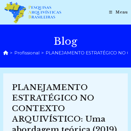
Ir
para
Menu
o
conteúdo
Blog
>
Profissional
>
PLANEJAMENTO ESTRATÉGICO NO CON
PLANEJAMENTO
ESTRATÉGICO NO
CONTEXTO
ARQUIVÍSTICO: Uma
abordagem teórica (2019)