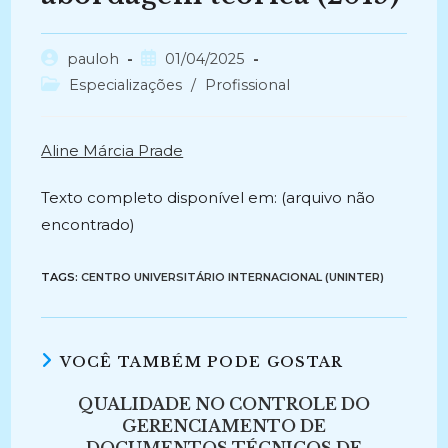
Autor
Post
pauloh
01/04/2025
do
publicado:
Categoria
Especializações
/
Profissional
post:
do
post:
Aline Márcia Prade
Texto completo disponível em: (arquivo não
encontrado)
TAGS:
CENTRO UNIVERSITÁRIO INTERNACIONAL (UNINTER)
VOCÊ TAMBÉM PODE GOSTAR
QUALIDADE NO CONTROLE DO
GERENCIAMENTO DE