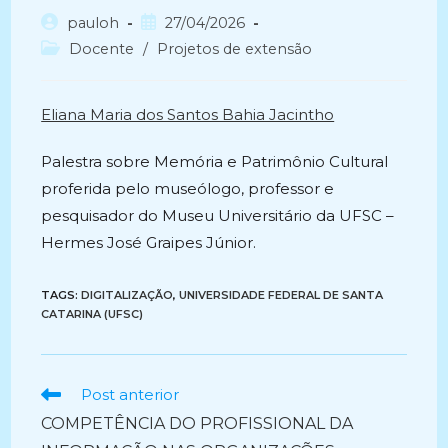
Autor
Post
pauloh
27/04/2026
do
publicado:
Categoria
Docente
/
Projetos de extensão
post:
do
post:
Eliana Maria dos Santos Bahia Jacintho
Palestra sobre Memória e Patrimônio Cultural
proferida pelo museólogo, professor e
pesquisador do Museu Universitário da UFSC –
Hermes José Graipes Júnior.
TAGS:
DIGITALIZAÇÃO
,
UNIVERSIDADE FEDERAL DE SANTA
CATARINA (UFSC)
Ler
Post anterior
mais
COMPETÊNCIA DO PROFISSIONAL DA
artigos