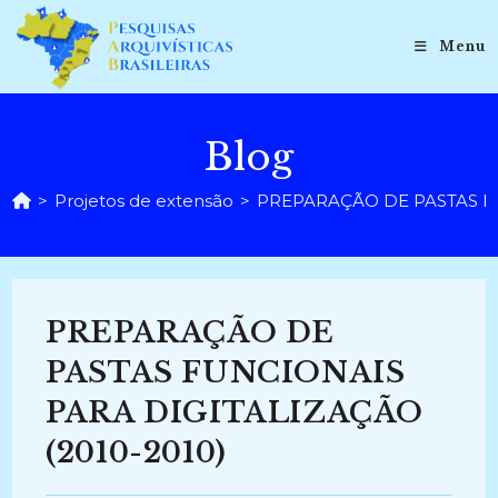
Ir
para
Menu
o
conteúdo
Blog
>
Projetos de extensão
>
PREPARAÇÃO DE PASTAS FU
PREPARAÇÃO DE
PASTAS FUNCIONAIS
PARA DIGITALIZAÇÃO
(2010-2010)