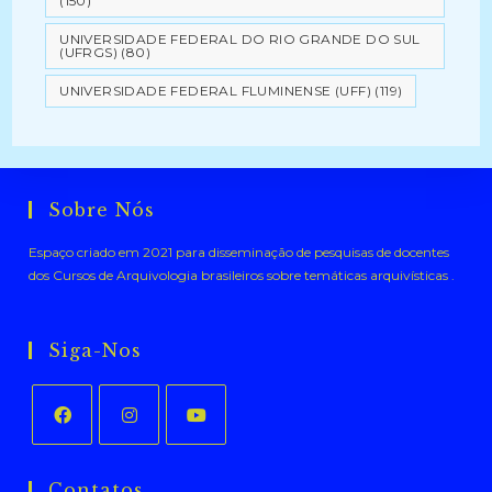
(150)
UNIVERSIDADE FEDERAL DO RIO GRANDE DO SUL
(UFRGS)
(80)
UNIVERSIDADE FEDERAL FLUMINENSE (UFF)
(119)
Sobre Nós
Espaço criado em 2021 para disseminação de pesquisas de docentes
dos Cursos de Arquivologia brasileiros sobre temáticas arquivísticas .
Siga-Nos
Abre
Abre
Abre
em
em
em
Contatos