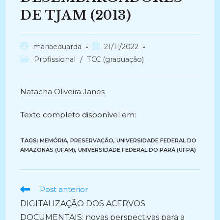
DE TJAM (2013)
Autor
Post
mariaeduarda
21/11/2022
do
publicado:
Categoria
Profissional
/
TCC (graduação)
post:
do
post:
Natacha Oliveira Janes
Texto completo disponível em:
TAGS:
MEMÓRIA
,
PRESERVAÇÃO
,
UNIVERSIDADE FEDERAL DO
AMAZONAS (UFAM)
,
UNIVERSIDADE FEDERAL DO PARÁ (UFPA)
Ler
Post anterior
mais
DIGITALIZAÇÃO DOS ACERVOS
artigos
DOCUMENTAIS: novas perspectivas para a