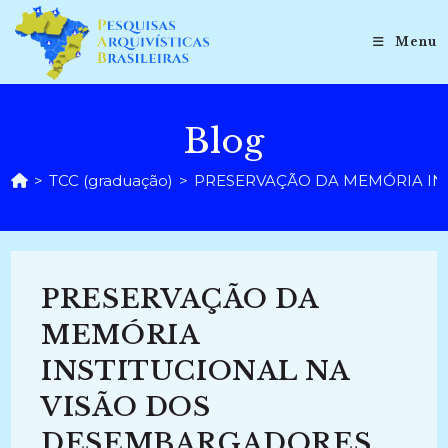
Ir
para
Menu
o
conteúdo
Blog
>
TCC (graduação)
>
PRESERVAÇÃO DA MEMÓRIA INS
PRESERVAÇÃO DA
MEMÓRIA
INSTITUCIONAL NA
VISÃO DOS
DESEMBARGADORES